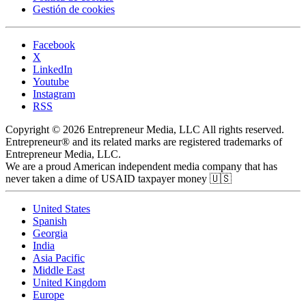
Gestión de cookies
Facebook
X
LinkedIn
Youtube
Instagram
RSS
Copyright © 2026 Entrepreneur Media, LLC All rights reserved.
Entrepreneur® and its related marks are registered trademarks of
Entrepreneur Media, LLC.
We are a proud American independent media company that has
never taken a dime of USAID taxpayer money 🇺🇸
United States
Spanish
Georgia
India
Asia Pacific
Middle East
United Kingdom
Europe