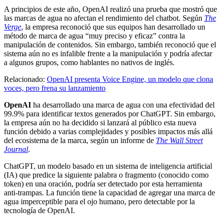
A principios de este año, OpenAI realizó una prueba que mostró que
las marcas de agua no afectan el rendimiento del chatbot. Según
The
Verge
, la empresa reconoció que sus equipos han desarrollado un
método de marca de agua “muy preciso y eficaz” contra la
manipulación de contenidos. Sin embargo, también reconoció que el
sistema aún no es infalible frente a la manipulación y podría afectar
a algunos grupos, como hablantes no nativos de inglés.
Relacionado:
OpenAI presenta Voice Engine, un modelo que clona
voces, pero frena su lanzamiento
OpenAI
ha desarrollado una marca de agua con una efectividad del
99.9% para identificar textos generados por ChatGPT. Sin embargo,
la empresa aún no ha decidido si lanzará al público esta nueva
función debido a varias complejidades y posibles impactos más allá
del ecosistema de la marca, según un informe de
The Wall Street
Journal
.
ChatGPT, un modelo basado en un sistema de inteligencia artificial
(IA) que predice la siguiente palabra o fragmento (conocido como
token) en una oración, podría ser detectado por esta herramienta
anti-trampas. La función tiene la capacidad de agregar una marca de
agua imperceptible para el ojo humano, pero detectable por la
tecnología de OpenAI.