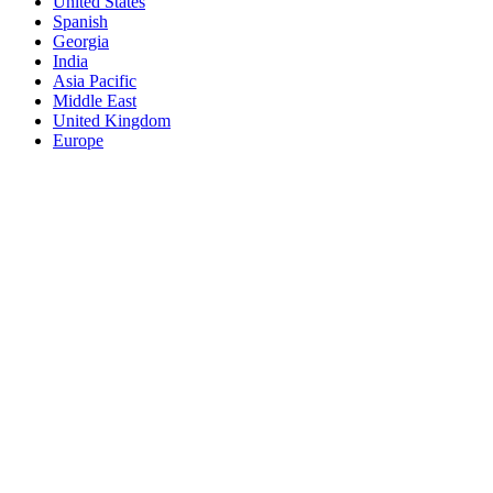
United States
Spanish
Georgia
India
Asia Pacific
Middle East
United Kingdom
Europe