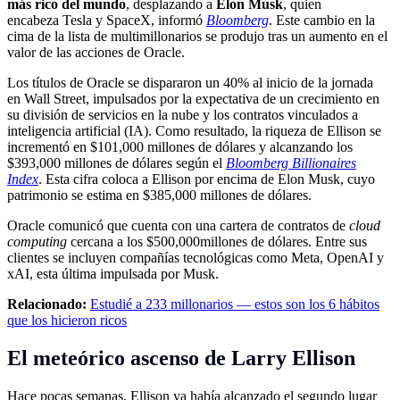
más rico del mundo
, desplazando a
Elon Musk
, quien
encabeza Tesla y SpaceX, informó
Bloomberg
. Este cambio en la
cima de la lista de multimillonarios se produjo tras un aumento en el
valor de las acciones de Oracle.
Los títulos de Oracle se dispararon un 40% al inicio de la jornada
en Wall Street, impulsados por la expectativa de un crecimiento en
su división de servicios en la nube y los contratos vinculados a
inteligencia artificial (IA). Como resultado, la riqueza de Ellison se
incrementó en $101,000 millones de dólares y alcanzando los
$393,000 millones de dólares según el
Bloomberg Billionaires
Index
. Esta cifra coloca a Ellison por encima de Elon Musk, cuyo
patrimonio se estima en $385,000 millones de dólares.
Oracle comunicó que cuenta con una cartera de contratos de
cloud
computing
cercana a los $500,000millones de dólares. Entre sus
clientes se incluyen compañías tecnológicas como Meta, OpenAI y
xAI, esta última impulsada por Musk.
Relacionado:
Estudié a 233 millonarios — estos son los 6 hábitos
que los hicieron ricos
El meteórico ascenso de Larry Ellison
Hace pocas semanas, Ellison ya había alcanzado el segundo lugar