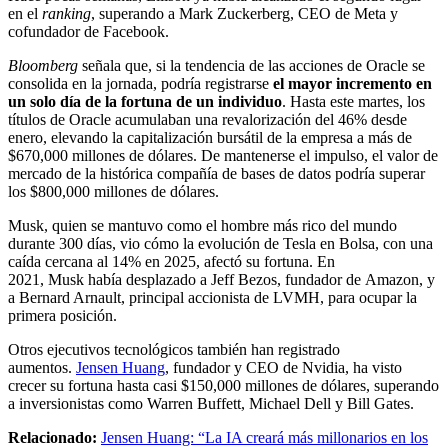
en el
ranking
, superando a Mark Zuckerberg, CEO de Meta y
cofundador de Facebook.
Bloomberg
señala que, si la tendencia de las acciones de Oracle se
consolida en la jornada, podría registrarse
el mayor incremento en
un solo día de la fortuna de un individuo
. Hasta este martes, los
títulos de Oracle acumulaban una revalorización del 46% desde
enero, elevando la capitalización bursátil de la empresa a más de
$670,000 millones de dólares. De mantenerse el impulso, el valor de
mercado de la histórica compañía de bases de datos podría superar
los $800,000 millones de dólares.
Musk, quien se mantuvo como el hombre más rico del mundo
durante 300 días, vio cómo la evolución de Tesla en Bolsa, con una
caída cercana al 14% en 2025, afectó su fortuna. En
2021, Musk había desplazado a Jeff Bezos, fundador de Amazon, y
a Bernard Arnault, principal accionista de LVMH, para ocupar la
primera posición.
Otros ejecutivos tecnológicos también han registrado
aumentos.
Jensen Huang
, fundador y CEO de Nvidia, ha visto
crecer su fortuna hasta casi $150,000 millones de dólares, superando
a inversionistas como Warren Buffett, Michael Dell y Bill Gates.
Relacionado:
Jensen Huang: “La IA creará más millonarios en los