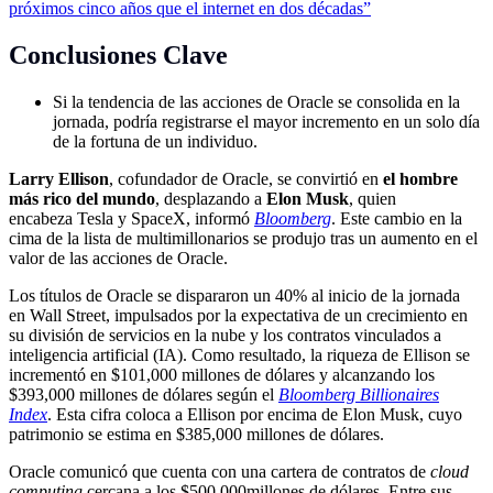
próximos cinco años que el internet en dos décadas”
Conclusiones Clave
Si la tendencia de las acciones de Oracle se consolida en la
jornada, podría registrarse el mayor incremento en un solo día
de la fortuna de un individuo.
Larry Ellison
, cofundador de Oracle, se convirtió en
el hombre
más rico del mundo
, desplazando a
Elon Musk
, quien
encabeza Tesla y SpaceX, informó
Bloomberg
. Este cambio en la
cima de la lista de multimillonarios se produjo tras un aumento en el
valor de las acciones de Oracle.
Los títulos de Oracle se dispararon un 40% al inicio de la jornada
en Wall Street, impulsados por la expectativa de un crecimiento en
su división de servicios en la nube y los contratos vinculados a
inteligencia artificial (IA). Como resultado, la riqueza de Ellison se
incrementó en $101,000 millones de dólares y alcanzando los
$393,000 millones de dólares según el
Bloomberg Billionaires
Index
. Esta cifra coloca a Ellison por encima de Elon Musk, cuyo
patrimonio se estima en $385,000 millones de dólares.
Oracle comunicó que cuenta con una cartera de contratos de
cloud
computing
cercana a los $500,000millones de dólares. Entre sus