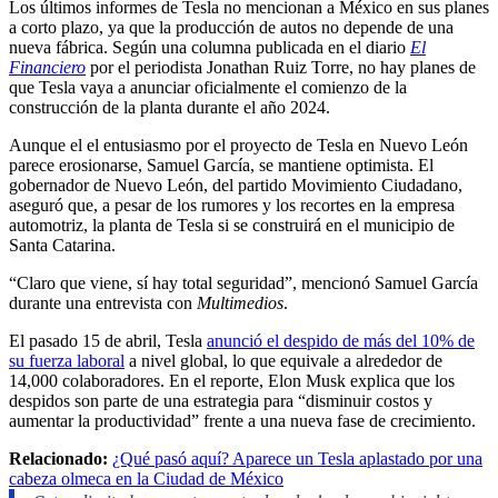
Los últimos informes de Tesla no mencionan a México en sus planes
a corto plazo, ya que la producción de autos no depende de una
nueva fábrica. Según una columna publicada en el diario
El
Financiero
por el periodista Jonathan Ruiz Torre, no hay planes de
que Tesla vaya a anunciar oficialmente el comienzo de la
construcción de la planta durante el año 2024.
Aunque el el entusiasmo por el proyecto de Tesla en Nuevo León
parece erosionarse, Samuel García, se mantiene optimista. El
gobernador de Nuevo León, del partido Movimiento Ciudadano,
aseguró que, a pesar de los rumores y los recortes en la empresa
automotriz, la planta de Tesla si se construirá en el municipio de
Santa Catarina.
“Claro que viene, sí hay total seguridad”, mencionó Samuel García
durante una entrevista con
Multimedios
.
El pasado 15 de abril, Tesla
anunció el despido de más del 10% de
su fuerza laboral
a nivel global, lo que equivale a alrededor de
14,000 colaboradores. En el reporte, Elon Musk explica que los
despidos son parte de una estrategia para “disminuir costos y
aumentar la productividad” frente a una nueva fase de crecimiento.
Relacionado:
¿Qué pasó aquí? Aparece un Tesla aplastado por una
cabeza olmeca en la Ciudad de México