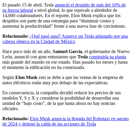
El pasado 15 de abril, Tesla
anunció el despido de más del 10% de
su fuerza laboral
a nivel global, lo que equivale a alrededor de
14,000 colaboradores. En el reporte, Elon Musk explica que los
despidos son parte de una estrategia para “disminuir costos y
aumentar la productividad” frente a una nueva fase de crecimiento.
Relacionado:
¿Qué pasó aquí? Aparece un Tesla aplastado por una
cabeza olmeca en la Ciudad de México
Hace poco más de un año,
Samuel García
, el gobernador de Nuevo
León, anunció con gran entusiasmo que
Tesla
construiría su planta
más grande del mundo en ese estado. Han pasado los meses y hasta
el momento la edificación no ha comenzado.
Según
Elon Musk
esto se debe a que las ventas de la empresa de
autos eléctricos están muy por debajo de las expectativas.
En consecuencia, la compañía decidió reducir los precios de sus
modelos Y, S y X y considerar la posibilidad de desarrollar una
unidad de “bajo costo”, de la que hasta ahora no hay noticias
oficiales.
Relacionado:
Elon Musk anuncia la llegada del Robotaxi en agosto
de 2024 y detiene la caída de las acciones de Tesla