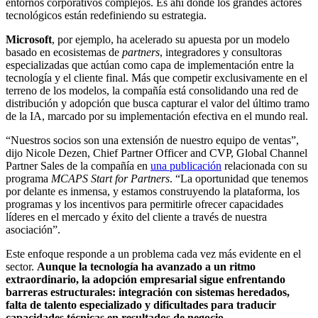
entornos corporativos complejos. Es ahí donde los grandes actores
tecnológicos están redefiniendo su estrategia.
Microsoft
, por ejemplo, ha acelerado su apuesta por un modelo
basado en ecosistemas de
partners
, integradores y consultoras
especializadas que actúan como capa de implementación entre la
tecnología y el cliente final. Más que competir exclusivamente en el
terreno de los modelos, la compañía está consolidando una red de
distribución y adopción que busca capturar el valor del último tramo
de la IA, marcado por su implementación efectiva en el mundo real.
“Nuestros socios son una extensión de nuestro equipo de ventas”,
dijo Nicole Dezen, Chief Partner Officer and CVP, Global Channel
Partner Sales de la compañía en
una publicación
relacionada con su
programa
MCAPS Start for Partners
. “La oportunidad que tenemos
por delante es inmensa, y estamos construyendo la plataforma, los
programas y los incentivos para permitirle ofrecer capacidades
líderes en el mercado y éxito del cliente a través de nuestra
asociación”.
Este enfoque responde a un problema cada vez más evidente en el
sector.
Aunque la tecnología ha avanzado a un ritmo
extraordinario, la adopción empresarial sigue enfrentando
barreras estructurales: integración con sistemas heredados,
falta de talento especializado y dificultades para traducir
capacidades técnicas en resultados de negocio.