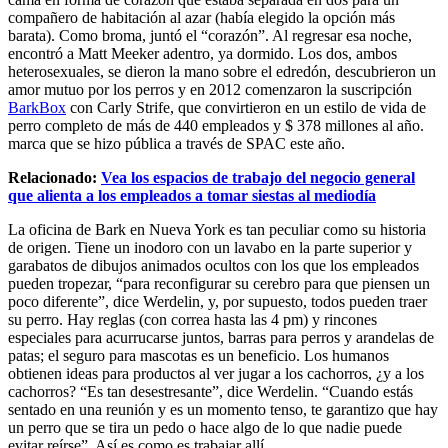
compañero de habitación al azar (había elegido la opción más
barata). Como broma, juntó el “corazón”. Al regresar esa noche,
encontró a Matt Meeker adentro, ya dormido. Los dos, ambos
heterosexuales, se dieron la mano sobre el edredón, descubrieron un
amor mutuo por los perros y en 2012 comenzaron la suscripción
BarkBox
con Carly Strife, que convirtieron en un estilo de vida de
perro completo de más de 440 empleados y $ 378 millones al año.
marca que se hizo pública a través de SPAC este año.
Relacionado:
Vea los espacios de trabajo del negocio general
que alienta a los empleados a tomar siestas al mediodía
La oficina de Bark en Nueva York es tan peculiar como su historia
de origen. Tiene un inodoro con un lavabo en la parte superior y
garabatos de dibujos animados ocultos con los que los empleados
pueden tropezar, “para reconfigurar su cerebro para que piensen un
poco diferente”, dice Werdelin, y, por supuesto, todos pueden traer
su perro. Hay reglas (con correa hasta las 4 pm) y rincones
especiales para acurrucarse juntos, barras para perros y arandelas de
patas; el seguro para mascotas es un beneficio. Los humanos
obtienen ideas para productos al ver jugar a los cachorros, ¿y a los
cachorros? “Es tan desestresante”, dice Werdelin. “Cuando estás
sentado en una reunión y es un momento tenso, te garantizo que hay
un perro que se tira un pedo o hace algo de lo que nadie puede
evitar reírse”. Así es como es trabajar allí.