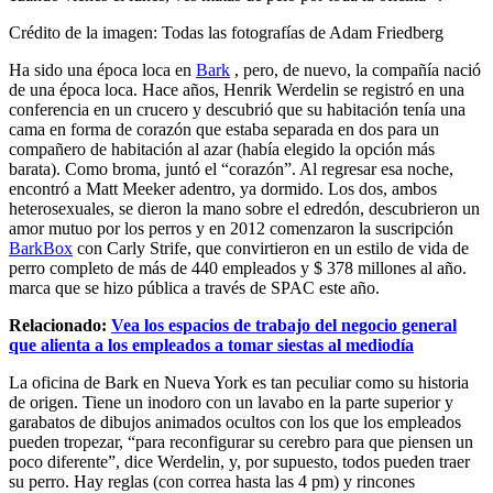
Crédito de la imagen: Todas las fotografías de Adam Friedberg
Ha sido una época loca en
Bark
, pero, de nuevo, la compañía nació
de una época loca. Hace años, Henrik Werdelin se registró en una
conferencia en un crucero y descubrió que su habitación tenía una
cama en forma de corazón que estaba separada en dos para un
compañero de habitación al azar (había elegido la opción más
barata). Como broma, juntó el “corazón”. Al regresar esa noche,
encontró a Matt Meeker adentro, ya dormido. Los dos, ambos
heterosexuales, se dieron la mano sobre el edredón, descubrieron un
amor mutuo por los perros y en 2012 comenzaron la suscripción
BarkBox
con Carly Strife, que convirtieron en un estilo de vida de
perro completo de más de 440 empleados y $ 378 millones al año.
marca que se hizo pública a través de SPAC este año.
Relacionado:
Vea los espacios de trabajo del negocio general
que alienta a los empleados a tomar siestas al mediodía
La oficina de Bark en Nueva York es tan peculiar como su historia
de origen. Tiene un inodoro con un lavabo en la parte superior y
garabatos de dibujos animados ocultos con los que los empleados
pueden tropezar, “para reconfigurar su cerebro para que piensen un
poco diferente”, dice Werdelin, y, por supuesto, todos pueden traer
su perro. Hay reglas (con correa hasta las 4 pm) y rincones