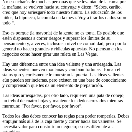
No escucharás de muchas personas que se levantan de la cama por
la mañana, se vuelven hacia su cónyuge y dicen: “Sabes, cariño,
creo que hoy arriesgaré todo nuestro futuro. La educación de los
niños, la hipoteca, la comida en la mesa. Voy a tirar los dados sobre
todo “.
Eso es porque (la mayoría) de la gente no es tonta. Es posible que
estén dispuestos a correr riesgos y superar los límites de su
pensamiento y, a veces, incluso su nivel de comodidad, pero por lo
general no hacen grandes y ridículas apuestas. No piensan en los
negocios como hacer girar una ruleta en Las Vegas.
Hay una diferencia entre una idea valiente y una arriesgada. Las
ideas valientes mueven montañas y cambian fortunas. Toman el
status quo y cortésmente le muestran la puerta. Las ideas valientes
aún pueden ser inciertas, pero existen en una base de conocimiento
y comprensión que les da un elemento de preparación.
Las ideas arriesgadas, por otro lado, requieren una pata de conejo,
un trébol de cuatro hojas y mantener los dedos cruzados mientras
murmura: “Por favor, por favor, por favor”.
Todos los días debes conocer las reglas para poder romperlas. Debes
empujar más allá de la caja fuerte y correr hacia los valientes. Se
necesita valor para construir un negocio; eso es diferente a la
estupidez.