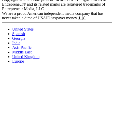
Entrepreneur® and its related marks are registered trademarks of
Entrepreneur Media, LLC.
We are a proud American independent media company that has
never taken a dime of USAID taxpayer money 🇺🇸
United States
Spanish
Georgia
India
Asia Pacific
Middle East
United Kingdom
Europe