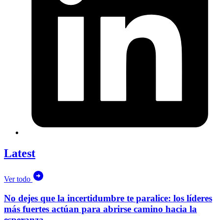
Latest
Ver todo
No dejes que la incertidumbre te paralice: los líderes
más fuertes actúan para abrirse camino hacia la
esperanza