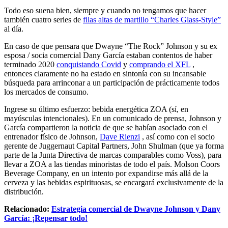
Todo eso suena bien, siempre y cuando no tengamos que hacer
también cuatro series de
filas altas de martillo “Charles Glass-Style”
al día.
En caso de que pensara que Dwayne “The Rock” Johnson y su ex
esposa / socia comercial Dany García estaban contentos de haber
terminado 2020
conquistando Covid
y
comprando el XFL
,
entonces claramente no ha estado en sintonía con su incansable
búsqueda para arrinconar a un participación de prácticamente todos
los mercados de consumo.
Ingrese su último esfuerzo: bebida energética ZOA (sí, en
mayúsculas intencionales). En un comunicado de prensa, Johnson y
García compartieron la noticia de que se habían asociado con el
entrenador físico de Johnson,
Dave Rienzi
, así como con el socio
gerente de Juggernaut Capital Partners, John Shulman (que ya forma
parte de la Junta Directiva de marcas comparables como Voss), para
llevar a ZOA a las tiendas minoristas de todo el país. Molson Coors
Beverage Company, en un intento por expandirse más allá de la
cerveza y las bebidas espirituosas, se encargará exclusivamente de la
distribución.
Relacionado:
Estrategia comercial de Dwayne Johnson y Dany
García: ¡Repensar todo!