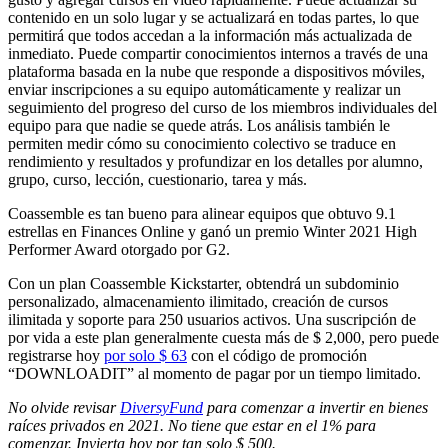
contenido en un solo lugar y se actualizará en todas partes, lo que
permitirá que todos accedan a la información más actualizada de
inmediato. Puede compartir conocimientos internos a través de una
plataforma basada en la nube que responde a dispositivos móviles,
enviar inscripciones a su equipo automáticamente y realizar un
seguimiento del progreso del curso de los miembros individuales del
equipo para que nadie se quede atrás. Los análisis también le
permiten medir cómo su conocimiento colectivo se traduce en
rendimiento y resultados y profundizar en los detalles por alumno,
grupo, curso, lección, cuestionario, tarea y más.
Coassemble es tan bueno para alinear equipos que obtuvo 9.1
estrellas en Finances Online y ganó un premio Winter 2021 High
Performer Award otorgado por G2.
Con un plan Coassemble Kickstarter, obtendrá un subdominio
personalizado, almacenamiento ilimitado, creación de cursos
ilimitada y soporte para 250 usuarios activos. Una suscripción de
por vida a este plan generalmente cuesta más de $ 2,000, pero puede
registrarse hoy
por solo $ 63
con el código de promoción
“DOWNLOADIT” al momento de pagar por un tiempo limitado.
No olvide revisar
DiversyFund
para comenzar a invertir en bienes
raíces privados en 2021. No tiene que estar en el 1% para
comenzar. Invierta hoy por tan solo $ 500.