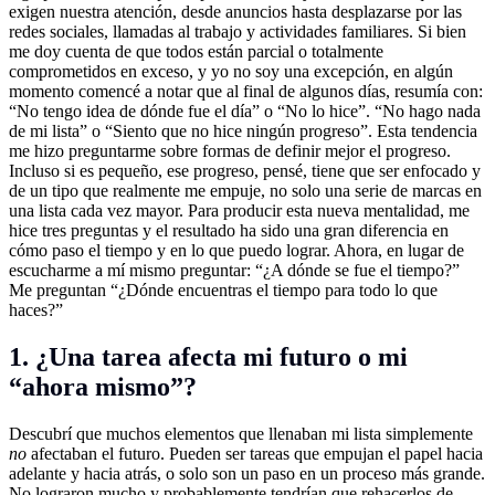
exigen nuestra atención, desde anuncios hasta desplazarse por las
redes sociales, llamadas al trabajo y actividades familiares. Si bien
me doy cuenta de que todos están parcial o totalmente
comprometidos en exceso, y yo no soy una excepción, en algún
momento comencé a notar que al final de algunos días, resumía con:
“No tengo idea de dónde fue el día” o “No lo hice”. “No hago nada
de mi lista” o “Siento que no hice ningún progreso”. Esta tendencia
me hizo preguntarme sobre formas de definir mejor el progreso.
Incluso si es pequeño, ese progreso, pensé, tiene que ser enfocado y
de un tipo que realmente me empuje, no solo una serie de marcas en
una lista cada vez mayor. Para producir esta nueva mentalidad, me
hice tres preguntas y el resultado ha sido una gran diferencia en
cómo paso el tiempo y en lo que puedo lograr. Ahora, en lugar de
escucharme a mí mismo preguntar: “¿A dónde se fue el tiempo?”
Me preguntan “¿Dónde encuentras el tiempo para todo lo que
haces?”
1. ¿Una tarea afecta mi futuro o mi
“ahora mismo”?
Descubrí que muchos elementos que llenaban mi lista simplemente
no
afectaban el futuro. Pueden ser tareas que empujan el papel hacia
adelante y hacia atrás, o solo son un paso en un proceso más grande.
No lograron mucho y probablemente tendrían que rehacerlos de