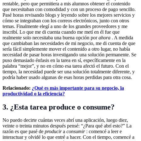
rentable, pero que permitiera a mis alumnos obtener el contenido
que necesitaban con comodidad y con un proceso de pago sencillo.
Pasé horas revisando blogs y leyendo sobre los mejores servicios y
cómo se integraban con los correos electrónicos, junto con otros
temas. Finalmente elegí a uno de los grandes proveedores y me
inscribí. Lo que me di cuenta cuando me metí en él fue que
realmente solo necesitaba una buena opción por
ahora
. A medida
que cambiaban las necesidades de mi negocio, me di cuenta de que
sería fácil simplemente mover el contenido a otro lugar, no había
necesidad de pasar horas investigando una solución permanente. Se
puso demasiado énfasis en la tarea en sí, específicamente en la
palabra “mejor”, y no en cómo esa tarea afectó el futuro. Con el
tiempo, la necesidad puede ser una solución totalmente diferente, y
podría haber usado algunas de esas horas perdidas para otra cosa.
Relacionado:
¿Qué es más importante para su negocio, la
productividad o la eficiencia?
3. ¿Esta tarea produce o consume?
No puedo decirte cuántas veces abrí una aplicación, luego diez,
veinte o treinta minutos después pensé: “¿Para qué abrí esto?” La
razón es que pasé de
producir
a
consumir
: comencé a leer e
interactuar y olvidé lo que entré a hacer. Con el tiempo, comencé a