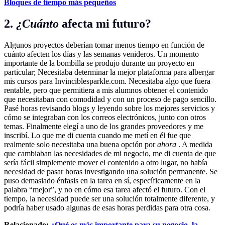
Bloques de tiempo más pequeños
2.
¿Cuánto
afecta mi futuro?
Algunos proyectos deberían tomar menos tiempo en función de
cuánto afecten los días y las semanas venideros. Un momento
importante de la bombilla se produjo durante un proyecto en
particular; Necesitaba determinar la mejor plataforma para albergar
mis cursos para
Invinciblesparkle.com
. Necesitaba algo que fuera
rentable, pero que permitiera a mis alumnos obtener el contenido
que necesitaban con comodidad y con un proceso de pago sencillo.
Pasé horas revisando blogs y leyendo sobre los mejores servicios y
cómo se integraban con los correos electrónicos, junto con otros
temas. Finalmente elegí a uno de los grandes proveedores y me
inscribí. Lo que me di cuenta cuando me metí en él fue que
realmente solo necesitaba una buena opción por
ahora
. A medida
que cambiaban las necesidades de mi negocio, me di cuenta de que
sería fácil simplemente mover el contenido a otro lugar, no había
necesidad de pasar horas investigando una solución permanente. Se
puso demasiado énfasis en la tarea en sí, específicamente en la
palabra “mejor”, y no en cómo esa tarea afectó el futuro. Con el
tiempo, la necesidad puede ser una solución totalmente diferente, y
podría haber usado algunas de esas horas perdidas para otra cosa.
Relacionado:
¿Qué es más importante para su negocio, la