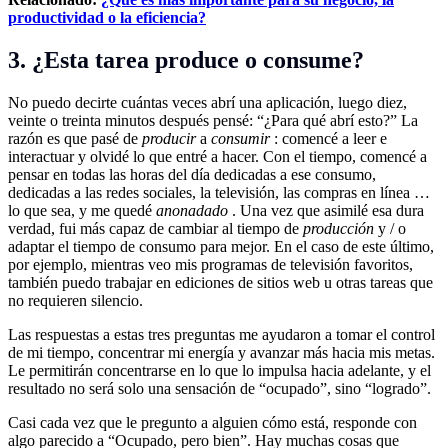
productividad o la eficiencia?
3. ¿Esta tarea produce o consume?
No puedo decirte cuántas veces abrí una aplicación, luego diez,
veinte o treinta minutos después pensé: “¿Para qué abrí esto?” La
razón es que pasé de
producir
a
consumir
: comencé a leer e
interactuar y olvidé lo que entré a hacer. Con el tiempo, comencé a
pensar en todas las horas del día dedicadas a ese consumo,
dedicadas a las redes sociales, la televisión, las compras en línea …
lo que sea, y me quedé
anonadado
. Una vez que asimilé esa dura
verdad, fui más capaz de cambiar al tiempo de
producción
y / o
adaptar el tiempo de consumo para mejor. En el caso de este último,
por ejemplo, mientras veo mis programas de televisión favoritos,
también puedo trabajar en ediciones de sitios web u otras tareas que
no requieren silencio.
Las respuestas a estas tres preguntas me ayudaron a tomar el control
de mi tiempo, concentrar mi energía y avanzar más hacia mis metas.
Le permitirán concentrarse en lo que lo impulsa hacia adelante, y el
resultado no será solo una sensación de “ocupado”, sino “logrado”.
Casi cada vez que le pregunto a alguien cómo está, responde con
algo parecido a “Ocupado, pero bien”. Hay muchas cosas que