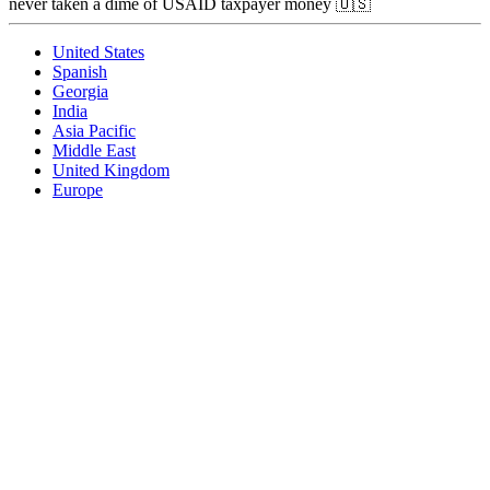
never taken a dime of USAID taxpayer money 🇺🇸
United States
Spanish
Georgia
India
Asia Pacific
Middle East
United Kingdom
Europe