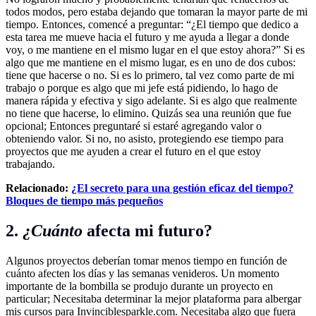
todos modos, pero estaba dejando que tomaran la mayor parte de mi
tiempo. Entonces, comencé a preguntar: “¿El tiempo que dedico a
esta tarea me mueve hacia el futuro y me ayuda a llegar a donde
voy, o me mantiene en el mismo lugar en el que estoy ahora?” Si es
algo que me mantiene en el mismo lugar, es en uno de dos cubos:
tiene que hacerse o no. Si es lo primero, tal vez como parte de mi
trabajo o porque es algo que mi jefe está pidiendo, lo hago de
manera rápida y efectiva y sigo adelante. Si es algo que realmente
no tiene que hacerse, lo elimino. Quizás sea una reunión que fue
opcional; Entonces preguntaré si estaré agregando valor o
obteniendo valor. Si no, no asisto, protegiendo ese tiempo para
proyectos que me ayuden a crear el futuro en el que estoy
trabajando.
Relacionado:
¿El secreto para una gestión eficaz del tiempo?
Bloques de tiempo más pequeños
2.
¿Cuánto
afecta mi futuro?
Algunos proyectos deberían tomar menos tiempo en función de
cuánto afecten los días y las semanas venideros. Un momento
importante de la bombilla se produjo durante un proyecto en
particular; Necesitaba determinar la mejor plataforma para albergar
mis cursos para
Invinciblesparkle.com
. Necesitaba algo que fuera