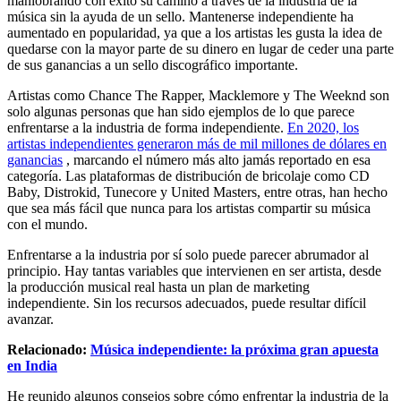
maniobrando con éxito su camino a través de la industria de la
música sin la ayuda de un sello. Mantenerse independiente ha
aumentado en popularidad, ya que a los artistas les gusta la idea de
quedarse con la mayor parte de su dinero en lugar de ceder una parte
de sus ganancias a un sello discográfico importante.
Artistas como Chance The Rapper, Macklemore y The Weeknd son
solo algunas personas que han sido ejemplos de lo que parece
enfrentarse a la industria de forma independiente.
En 2020, los
artistas independientes generaron más de mil millones de dólares en
ganancias
, marcando el número más alto jamás reportado en esa
categoría. Las plataformas de distribución de bricolaje como CD
Baby, Distrokid, Tunecore y United Masters, entre otras, han hecho
que sea más fácil que nunca para los artistas compartir su música
con el mundo.
Enfrentarse a la industria por sí solo puede parecer abrumador al
principio. Hay tantas variables que intervienen en ser artista, desde
la producción musical real hasta un plan de marketing
independiente. Sin los recursos adecuados, puede resultar difícil
avanzar.
Relacionado:
Música independiente: la próxima gran apuesta
en India
He reunido algunos consejos sobre cómo enfrentar la industria de la