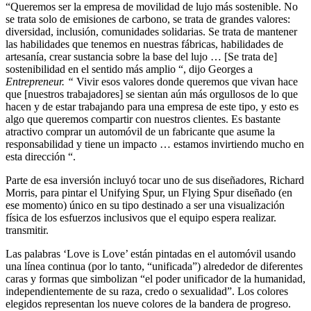
“Queremos ser la empresa de movilidad de lujo más sostenible. No
se trata solo de emisiones de carbono, se trata de grandes valores:
diversidad, inclusión, comunidades solidarias. Se trata de mantener
las habilidades que tenemos en nuestras fábricas, habilidades de
artesanía, crear sustancia sobre la base del lujo … [Se trata de]
sostenibilidad en el sentido más amplio “, dijo Georges a
Entrepreneur. “
Vivir esos valores donde queremos que vivan hace
que [nuestros trabajadores] se sientan aún más orgullosos de lo que
hacen y de estar trabajando para una empresa de este tipo, y esto es
algo que queremos compartir con nuestros clientes. Es bastante
atractivo comprar un automóvil de un fabricante que asume la
responsabilidad y tiene un impacto … estamos invirtiendo mucho en
esta dirección “.
Parte de esa inversión incluyó tocar uno de sus diseñadores, Richard
Morris, para pintar el Unifying Spur, un Flying Spur diseñado (en
ese momento) único en su tipo destinado a ser una visualización
física de los esfuerzos inclusivos que el equipo espera realizar.
transmitir.
Las palabras ‘Love is Love’ están pintadas en el automóvil usando
una línea continua (por lo tanto, “unificada”) alrededor de diferentes
caras y formas que simbolizan “el poder unificador de la humanidad,
independientemente de su raza, credo o sexualidad”. Los colores
elegidos representan los nueve colores de la bandera de progreso.