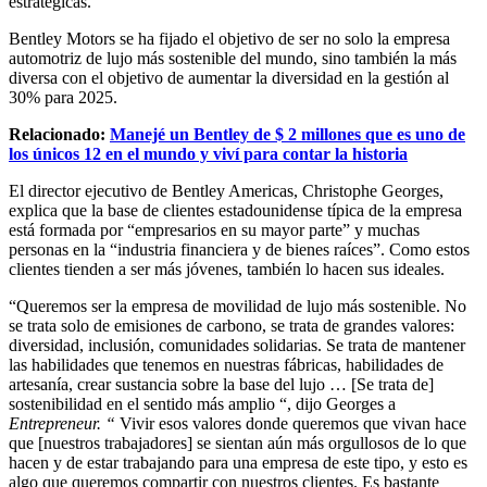
estratégicas.
Bentley Motors se ha fijado el objetivo de ser no solo la empresa
automotriz de lujo más sostenible del mundo, sino también la más
diversa con el objetivo de aumentar la diversidad en la gestión al
30% para 2025.
Relacionado:
Manejé un Bentley de $ 2 millones que es uno de
los únicos 12 en el mundo y viví para contar la historia
El director ejecutivo de Bentley Americas, Christophe Georges,
explica que la base de clientes estadounidense típica de la empresa
está formada por “empresarios en su mayor parte” y muchas
personas en la “industria financiera y de bienes raíces”. Como estos
clientes tienden a ser más jóvenes, también lo hacen sus ideales.
“Queremos ser la empresa de movilidad de lujo más sostenible. No
se trata solo de emisiones de carbono, se trata de grandes valores:
diversidad, inclusión, comunidades solidarias. Se trata de mantener
las habilidades que tenemos en nuestras fábricas, habilidades de
artesanía, crear sustancia sobre la base del lujo … [Se trata de]
sostenibilidad en el sentido más amplio “, dijo Georges a
Entrepreneur. “
Vivir esos valores donde queremos que vivan hace
que [nuestros trabajadores] se sientan aún más orgullosos de lo que
hacen y de estar trabajando para una empresa de este tipo, y esto es
algo que queremos compartir con nuestros clientes. Es bastante