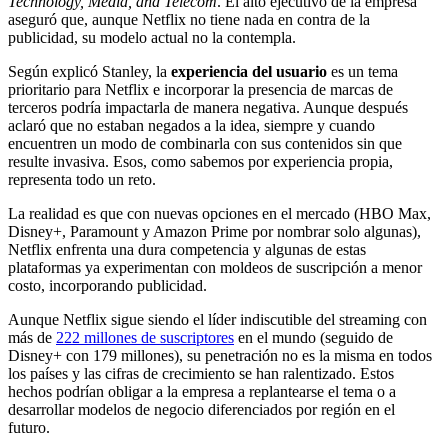
Technology, Media, and Telecom
. El alto ejecutivo de la empresa
aseguró que, aunque Netflix no tiene nada en contra de la
publicidad, su modelo actual no la contempla.
Según explicó Stanley, la
experiencia del usuario
es un tema
prioritario para Netflix e incorporar la presencia de marcas de
terceros podría impactarla de manera negativa. Aunque después
aclaró que no estaban negados a la idea, siempre y cuando
encuentren un modo de combinarla con sus contenidos sin que
resulte invasiva. Esos, como sabemos por experiencia propia,
representa todo un reto.
La realidad es que con nuevas opciones en el mercado (HBO Max,
Disney+, Paramount y Amazon Prime por nombrar solo algunas),
Netflix enfrenta una dura competencia y algunas de estas
plataformas ya experimentan con moldeos de suscripción a menor
costo, incorporando publicidad.
Aunque Netflix sigue siendo el líder indiscutible del streaming con
más de
222 millones de suscriptores
en el mundo (seguido de
Disney+ con 179 millones), su penetración no es la misma en todos
los países y las cifras de crecimiento se han ralentizado. Estos
hechos podrían obligar a la empresa a replantearse el tema o a
desarrollar modelos de negocio diferenciados por región en el
futuro.