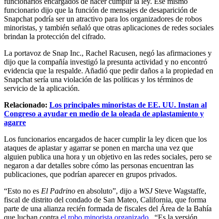
funcionarios encargados de hacer cumplir la ley. Ese mismo
funcionario dijo que la función de mensajes de desaparición de
Snapchat podría ser un atractivo para los organizadores de robos
minoristas, y también señaló que otras aplicaciones de redes sociales
brindan la protección del cifrado.
La portavoz de Snap Inc., Rachel Racusen, negó las afirmaciones y
dijo que la compañía investigó la presunta actividad y no encontró
evidencia que la respalde. Añadió que pedir daños a la propiedad en
Snapchat sería una violación de las políticas y los términos de
servicio de la aplicación.
Relacionado:
Los principales minoristas de EE. UU. Instan al
Congreso a ayudar en medio de la oleada de aplastamiento y
agarre
Los funcionarios encargados de hacer cumplir la ley dicen que los
ataques de aplastar y agarrar se ponen en marcha una vez que
alguien publica una hora y un objetivo en las redes sociales, pero se
negaron a dar detalles sobre cómo las personas encuentran las
publicaciones, que podrían aparecer en grupos privados.
“Esto no es
El Padrino
en absoluto”, dijo a
WSJ
Steve Wagstaffe,
fiscal de distrito del condado de San Mateo, California, que forma
parte de una alianza recién formada de fiscales del Área de la Bahía
que luchan contra
el robo minorista organizado
. “Es la versión