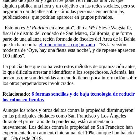
ataques de aplastar y agarrar se ponen en marcha una vez que
alguien publica una hora y un objetivo en las redes sociales, pero se
negaron a dar detalles sobre cómo las personas encuentran las
publicaciones, que podrían aparecer en grupos privados.
“Esto no es
El Padrino
en absoluto”, dijo a
WSJ
Steve Wagstaffe,
fiscal de distrito del condado de San Mateo, California, que forma
parte de una alianza recién formada de fiscales del Área de la Bahía
que luchan contra
el robo minorista organizado
. “Es la versión
moderna de ‘Oye, hay una fiesta esta noche’, y de repente aparecen
100 niños”.
La policía dice que no ha visto estos métodos de organización antes,
lo que dificulta arrestar e identificar a los sospechosos. Además, las
personas que son detenidas a menudo tienen poca información sobre
los otros perpetradores involucrados.
Relacionado:
6 formas sencillas y de baja tecnología de reducir
los robos en tiendas
Aunque los robos y otros delitos contra la propiedad disminuyeron
en las principales ciudades como San Francisco y Los Ángeles
durante el primer año de la pandemia, están aumentando
nuevamente. Los delitos contra la propiedad en San Francisco han
experimentado un aumento interanual del 10%, aunque han bajado
un 15% desde 2019.