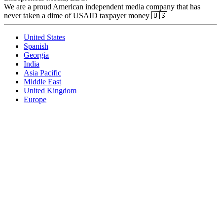
We are a proud American independent media company that has
never taken a dime of USAID taxpayer money 🇺🇸
United States
Spanish
Georgia
India
Asia Pacific
Middle East
United Kingdom
Europe