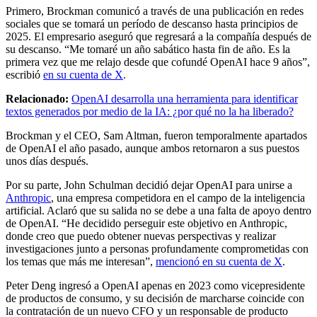
Primero, Brockman comunicó a través de una publicación en redes
sociales que se tomará un período de descanso hasta principios de
2025. El empresario aseguró que regresará a la compañía después de
su descanso. “Me tomaré un año sabático hasta fin de año. Es la
primera vez que me relajo desde que cofundé OpenAI hace 9 años”,
escribió
en su cuenta de X
.
Relacionado:
OpenAI desarrolla una herramienta para identificar
textos generados por medio de la IA: ¿por qué no la ha liberado?
Brockman y el CEO, Sam Altman, fueron temporalmente apartados
de OpenAI el año pasado, aunque ambos retornaron a sus puestos
unos días después.
Por su parte, John Schulman decidió dejar OpenAI para unirse a
Anthropic
, una empresa competidora en el campo de la inteligencia
artificial. Aclaró que su salida no se debe a una falta de apoyo dentro
de OpenAI. “He decidido perseguir este objetivo en Anthropic,
donde creo que puedo obtener nuevas perspectivas y realizar
investigaciones junto a personas profundamente comprometidas con
los temas que más me interesan”,
mencionó en su cuenta de X
.
Peter Deng ingresó a OpenAI apenas en 2023 como vicepresidente
de productos de consumo, y su decisión de marcharse coincide con
la contratación de un nuevo CFO y un responsable de producto