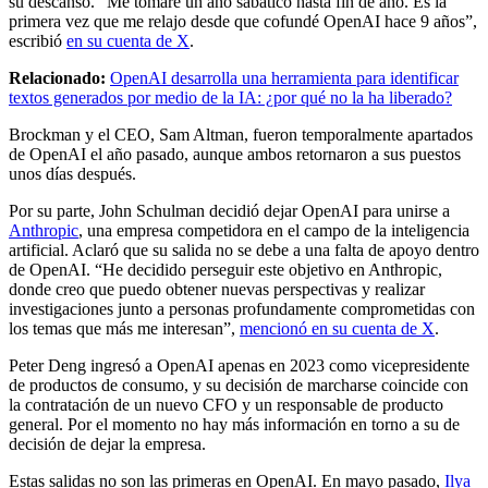
su descanso. “Me tomaré un año sabático hasta fin de año. Es la
primera vez que me relajo desde que cofundé OpenAI hace 9 años”,
escribió
en su cuenta de X
.
Relacionado:
OpenAI desarrolla una herramienta para identificar
textos generados por medio de la IA: ¿por qué no la ha liberado?
Brockman y el CEO, Sam Altman, fueron temporalmente apartados
de OpenAI el año pasado, aunque ambos retornaron a sus puestos
unos días después.
Por su parte, John Schulman decidió dejar OpenAI para unirse a
Anthropic
, una empresa competidora en el campo de la inteligencia
artificial. Aclaró que su salida no se debe a una falta de apoyo dentro
de OpenAI. “He decidido perseguir este objetivo en Anthropic,
donde creo que puedo obtener nuevas perspectivas y realizar
investigaciones junto a personas profundamente comprometidas con
los temas que más me interesan”,
mencionó en su cuenta de X
.
Peter Deng ingresó a OpenAI apenas en 2023 como vicepresidente
de productos de consumo, y su decisión de marcharse coincide con
la contratación de un nuevo CFO y un responsable de producto
general. Por el momento no hay más información en torno a su de
decisión de dejar la empresa.
Estas salidas no son las primeras en OpenAI. En mayo pasado,
Ilya