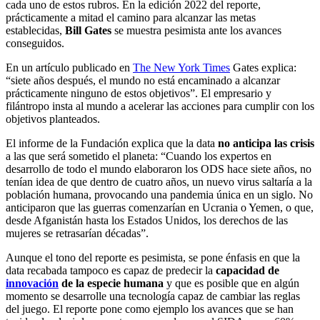
cada uno de estos rubros. En la edición 2022 del reporte,
prácticamente a mitad el camino para alcanzar las metas
establecidas,
Bill Gates
se muestra pesimista ante los avances
conseguidos.
En un artículo publicado en
The New York Times
Gates explica:
“siete años después, el mundo no está encaminado a alcanzar
prácticamente ninguno de estos objetivos”. El empresario y
filántropo insta al mundo a acelerar las acciones para cumplir con los
objetivos planteados.
El informe de la Fundación explica que la data
no anticipa las crisis
a las que será sometido el planeta: “Cuando los expertos en
desarrollo de todo el mundo elaboraron los ODS hace siete años, no
tenían idea de que dentro de cuatro años, un nuevo virus saltaría a la
población humana, provocando una pandemia única en un siglo. No
anticiparon que las guerras comenzarían en Ucrania o Yemen, o que,
desde Afganistán hasta los Estados Unidos, los derechos de las
mujeres se retrasarían décadas”.
Aunque el tono del reporte es pesimista, se pone énfasis en que la
data recabada tampoco es capaz de predecir la
capacidad de
innovación
de la especie humana
y que es posible que en algún
momento se desarrolle una tecnología capaz de cambiar las reglas
del juego. El reporte pone como ejemplo los avances que se han