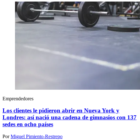
Emprendedores
Los clientes le pidieron abrir en Nueva York y
Londres: así nació una cadena de gimnasios con 137
sedes en ocho países
Por
Miguel Pimiento-Restrepo