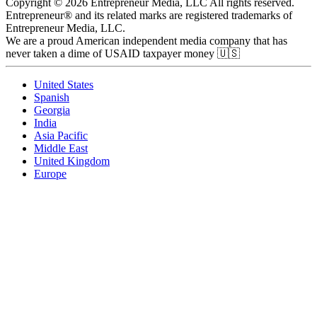
Copyright © 2026 Entrepreneur Media, LLC All rights reserved.
Entrepreneur® and its related marks are registered trademarks of
Entrepreneur Media, LLC.
We are a proud American independent media company that has
never taken a dime of USAID taxpayer money 🇺🇸
United States
Spanish
Georgia
India
Asia Pacific
Middle East
United Kingdom
Europe