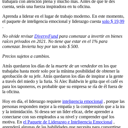
trabajará con atención plena y mucho más. Antes de que te des
cuenta, serás una fuerza inspiradora en tu oficina.
Aprenda a liderar en el lugar de trabajo moderno. En este momento,
el paquete de inteligencia emocional y liderazgo cuesta
solo $ 19,99
.
No olvide revisar
DiversyFund
para comenzar a invertir en bienes
raíces privados en 2021. No tiene que estar en el 1% para
comenzar. Invierta hoy por tan solo $ 500.
Precios sujetos a cambios.
Atrás quedaron los días de la
muerte de un vendedor
en los que
trabajaba hasta morir solo por la mínima posibilidad de obtener la
aprobación de su jefe. Atrás quedaron los días de inspirar a la gente
a través del miedo y la furia. Si Alec Baldwin le grita que el café es
para los taponeros, es probable que su empresa se ría de él fuera de
la oficina.
Hoy en día, el liderazgo requiere
inteligencia emocional
, porque las
personas responden mejor a la empatía y la comprensión que a la ira
y la intimidación. Si desea ser un líder eficaz, debe aprender a
conectarse con sus empleados a su nivel y comprender qué los
motiva. En
el Paquete de Liderazgo e Inteligencia Emocional
,
aprenderá algunas de las habilidades que necesita para convertirse