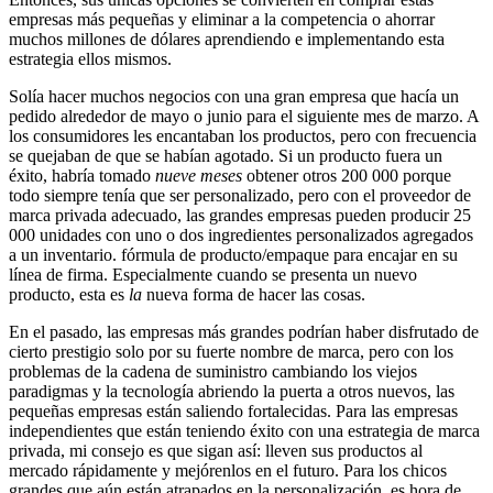
empresas más pequeñas y eliminar a la competencia o ahorrar
muchos millones de dólares aprendiendo e implementando esta
estrategia ellos mismos.
Solía hacer muchos negocios con una gran empresa que hacía un
pedido alrededor de mayo o junio para el siguiente mes de marzo. A
los consumidores les encantaban los productos, pero con frecuencia
se quejaban de que se habían agotado. Si un producto fuera un
éxito, habría tomado
nueve meses
obtener otros 200 000 porque
todo siempre tenía que ser personalizado, pero con el proveedor de
marca privada adecuado, las grandes empresas pueden producir 25
000 unidades con uno o dos ingredientes personalizados agregados
a un inventario. fórmula de producto/empaque para encajar en su
línea de firma. Especialmente cuando se presenta un nuevo
producto, esta es
la
nueva forma de hacer las cosas.
En el pasado, las empresas más grandes podrían haber disfrutado de
cierto prestigio solo por su fuerte nombre de marca, pero con los
problemas de la cadena de suministro cambiando los viejos
paradigmas y la tecnología abriendo la puerta a otros nuevos, las
pequeñas empresas están saliendo fortalecidas. Para las empresas
independientes que están teniendo éxito con una estrategia de marca
privada, mi consejo es que sigan así: lleven sus productos al
mercado rápidamente y mejórenlos en el futuro. Para los chicos
grandes que aún están atrapados en la personalización, es hora de