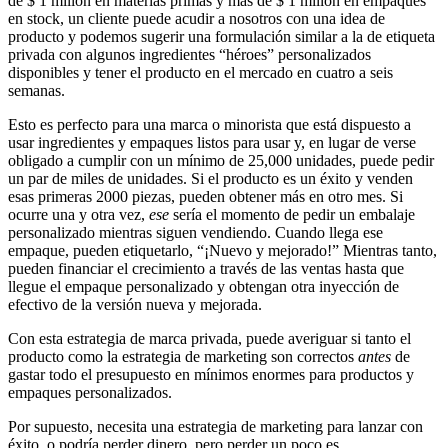
de $ 1 millón en materias primas y más de $ 1 millón en empaques
en stock, un cliente puede acudir a nosotros con una idea de
producto y podemos sugerir una formulación similar a la de etiqueta
privada con algunos ingredientes “héroes” personalizados
disponibles y tener el producto en el mercado en cuatro a seis
semanas.
Esto es perfecto para una marca o minorista que está dispuesto a
usar ingredientes y empaques listos para usar y, en lugar de verse
obligado a cumplir con un mínimo de 25,000 unidades, puede pedir
un par de miles de unidades. Si el producto es un éxito y venden
esas primeras 2000 piezas, pueden obtener más en otro mes. Si
ocurre una y otra vez,
ese
sería el momento de pedir un embalaje
personalizado mientras siguen vendiendo. Cuando llega ese
empaque, pueden etiquetarlo, “¡Nuevo y mejorado!” Mientras tanto,
pueden financiar el crecimiento a través de las ventas hasta que
llegue el empaque personalizado y obtengan otra inyección de
efectivo de la versión nueva y mejorada.
Con esta estrategia de marca privada, puede averiguar si tanto el
producto como la estrategia de marketing son correctos
antes
de
gastar todo el presupuesto en mínimos enormes para productos y
empaques personalizados.
Por supuesto, necesita una estrategia de marketing para lanzar con
éxito, o podría perder dinero, pero perder un poco es