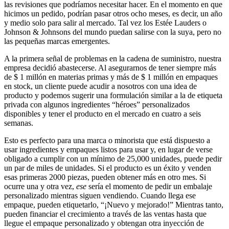
las revisiones que podríamos necesitar hacer. En el momento en que
hicimos un pedido, podrían pasar otros ocho meses, es decir, un año
y medio solo para salir al mercado. Tal vez los Estée Lauders o
Johnson & Johnsons del mundo puedan salirse con la suya, pero no
las pequeñas marcas emergentes.
A la primera señal de problemas en la cadena de suministro, nuestra
empresa decidió abastecerse. Al asegurarnos de tener siempre más
de $ 1 millón en materias primas y más de $ 1 millón en empaques
en stock, un cliente puede acudir a nosotros con una idea de
producto y podemos sugerir una formulación similar a la de etiqueta
privada con algunos ingredientes “héroes” personalizados
disponibles y tener el producto en el mercado en cuatro a seis
semanas.
Esto es perfecto para una marca o minorista que está dispuesto a
usar ingredientes y empaques listos para usar y, en lugar de verse
obligado a cumplir con un mínimo de 25,000 unidades, puede pedir
un par de miles de unidades. Si el producto es un éxito y venden
esas primeras 2000 piezas, pueden obtener más en otro mes. Si
ocurre una y otra vez,
ese
sería el momento de pedir un embalaje
personalizado mientras siguen vendiendo. Cuando llega ese
empaque, pueden etiquetarlo, “¡Nuevo y mejorado!” Mientras tanto,
pueden financiar el crecimiento a través de las ventas hasta que
llegue el empaque personalizado y obtengan otra inyección de