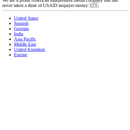
We are a proud American independent media company that has
never taken a dime of USAID taxpayer money 🇺🇸
United States
Spanish
Georgia
India
Asia Pacific
Middle East
United Kingdom
Europe