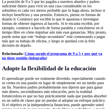
La posición de 9 a 5 que les pagaba a nuestros abuelos y padres
suficiente dinero para vivir en una casa considerable en los
suburbios es cada vez menos probable que lo haga ahora, incluso si
incluye beneficios y una pensión. Entonces, piense en formas de
dejarlo ir. Comience por escribir lo que le apasiona e investigue
formas de obtener ingresos al hacerlo. Si le encanta escribir, por
ejemplo, comience a hacerlo de forma paralela y concéntrese en el
tiempo libre en cómo impulsar aún más esas ganancias. Muy pronto,
puede notar que este “trabajo secundario” está comenzando a pagar
más que su trabajo de oficina, y luego se quedará con la feliz
decisión de dejarlo.
Relacionado:
Cómo surgió el programa de 9 a 5 y por qué ya
no tiene sentido (infografía)
Adopte la flexibilidad de la educación
El aprendizaje puede ser realmente divertido, especialmente cuando
se centra en una pasión en lugar de simplemente ser un medio para
un fin. Nuestros padres probablemente nos dijeron que para ganar
más dinero, necesitábamos más educación, pero la realidad
fortalecedora es que no hay prácticamente nada que puedas absorber
en un salón de clases que no puedas al adoptar un enfoque práctico.
Si el objetivo es la independencia financiera, puede aprender usted