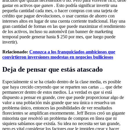
artículos que quizás necesitemos o no. Pero para volverse rico, debe
gastar en activos que
ganen
. Esto podría significar invertir una
pequeña cantidad cada mes, o hacer compras con una tarjeta de
crédito que pague devoluciones, o usar cuentas de ahorro con
intereses altos en lugar de una cuenta corriente tradicional. Hay una
gran cantidad de formas en las que puede maximizar el rendimiento
de los activos, incluso su automóvil (un banner de marketing
temporal puede generar hasta $ 250 por mes, que luego puede
invertir).
Relacionado:
Conozca a los franquiciados ambiciosos que
convirtieron inversiones modestas en negocios bulliciosos
Deja de pensar que estás atascado
Especialmente si se ha criado dentro de la clase media, es posible
que haya crecido creyendo que se reparten sus cartas … que debe
permanecer dentro de estos medios. La verdad es que si está
dispuesto a pensar en grande, cree que puede proporcionar algo de
valor a una población más grande que sea única o resuelva un
problema único, entonces las posibilidades de ver resultados
florecientes se amplifican enormemente. Jeff Bezos creó un gigante
minorista que resolvió un problema de compras en línea que ni
siquiera sabíamos que existía. Su idea no necesita ser tan grande,
pero es vital considerar los factores que le impiden crear y hacer