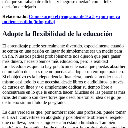
más que su trabajo de oficina, y luego se quedará con la feliz
decisión de dejarlo.
Relacionado:
Cómo surgió el programa de 9 a 5 y por qué ya
no tiene sentido (infografía)
Adopte la flexibilidad de la educación
El aprendizaje puede ser realmente divertido, especialmente cuando
se centra en una pasión en lugar de simplemente ser un medio para
un fin. Nuestros padres probablemente nos dijeron que para ganar
más dinero, necesitábamos más educación, pero la realidad
fortalecedora es que no hay prácticamente nada que puedas absorber
en un salón de clases que no puedas al adoptar un enfoque práctico.
Si el objetivo es la independencia financiera, puede aprender usted
mismo casi todo lo que necesita, desde libros o audiolibros, a través
de cursos en línea y / o simplemente dedicar su tiempo libre a
concentrarse en lo que le encanta hacer. Muchas de las personas más
ricas del mundo son desertores que descubrieron su idea del golpe
de trueno sin un título de posgrado.
La dura verdad es que, por nombrar solo una profesión, puede tomar
el LSAT, convertirse en abogado y posiblemente obtener el respeto
que conlleva, pero sus ingresos aún estarán limitados. También
tendrá grandes cantidades de deuda, largas horas de trabajo agotador