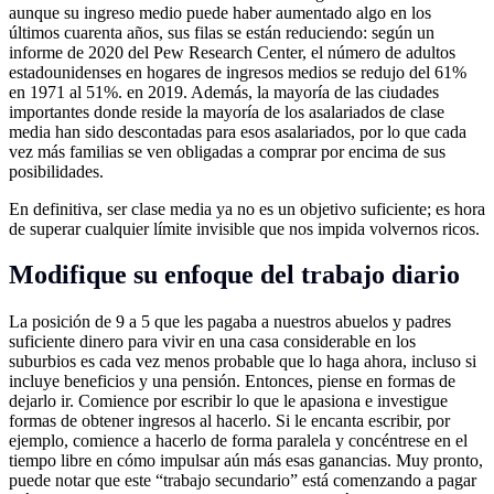
aunque su ingreso medio puede haber aumentado algo en los
últimos cuarenta años, sus filas se están reduciendo: según un
informe de 2020 del Pew Research Center, el número de adultos
estadounidenses en hogares de ingresos medios se redujo del 61%
en 1971 al 51%. en 2019. Además, la mayoría de las ciudades
importantes donde reside la mayoría de los asalariados de clase
media han sido descontadas para esos asalariados, por lo que cada
vez más familias se ven obligadas a comprar por encima de sus
posibilidades.
En definitiva, ser clase media ya no es un objetivo suficiente; es hora
de superar cualquier límite invisible que nos impida volvernos ricos.
Modifique su enfoque del trabajo diario
La posición de 9 a 5 que les pagaba a nuestros abuelos y padres
suficiente dinero para vivir en una casa considerable en los
suburbios es cada vez menos probable que lo haga ahora, incluso si
incluye beneficios y una pensión. Entonces, piense en formas de
dejarlo ir. Comience por escribir lo que le apasiona e investigue
formas de obtener ingresos al hacerlo. Si le encanta escribir, por
ejemplo, comience a hacerlo de forma paralela y concéntrese en el
tiempo libre en cómo impulsar aún más esas ganancias. Muy pronto,
puede notar que este “trabajo secundario” está comenzando a pagar