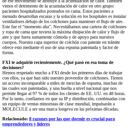
de ese movimiento se atribuye a la acumulación de calor. También
vimos el detrimento de la acumulación de calor en otro grupo:
pacientes hospitalizados postrados en cama. Estos pacientes a
menudo desarrollan escaras y la solución en los hospitales es instalar
ventiladores debajo de los colchones para mantener el flujo de aire.
Este fue el “momento aha”. Necesitábamos una cartera de colchones
y ropa de cama que tuviera la máxima disipación de calor y flujo de
aire y que fuera sumamente cómoda y de apoyo para nuestros
cuerpos. Nuestra capa superior de colchón con patente en trámite
ofrece esto mediante el uso de una espuma patentada y factor de
forma.
FXI te adquirió recientemente. ¿Qué pasó en esa toma de
decisiones?
Hemos respetado mucho a FXI desde los primeros días de trabajar
con ellos, ya que han sido nuestro proveedor de colchones. Tienen
un acceso incomparable a miles de mezclas de espuma, muchas de
las cuales son patentadas, y una huella a nivel nacional que nos
permite llegar al 97 % de todos los clientes de EE. UU. en 48 horas.
Por lo tanto, confiamos en que su IP y distribución, combinadas con
un equipo de ventas minoristas de clase mundial, impulsarán a
MOLECULE a ser una marca longeva en las próximas décadas.
Relacionado:
8 razones por las que dormir es crucial para
emprendedores y líderes