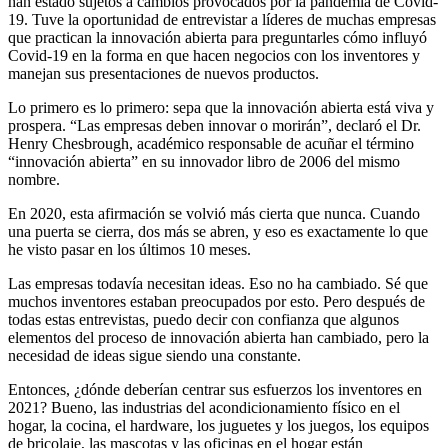
han estado sujetos a cambios provocados por la pandemia de Covid-
19. Tuve la oportunidad de entrevistar a líderes de muchas empresas
que practican la innovación abierta para preguntarles cómo influyó
Covid-19 en la forma en que hacen negocios con los inventores y
manejan sus presentaciones de nuevos productos.
Lo primero es lo primero: sepa que la innovación abierta está viva y
prospera. “Las empresas deben innovar o morirán”, declaró el Dr.
Henry Chesbrough, académico responsable de acuñar el término
“innovación abierta” en su innovador libro de 2006 del mismo
nombre.
En 2020, esta afirmación se volvió más cierta que nunca. Cuando
una puerta se cierra, dos más se abren, y eso es exactamente lo que
he visto pasar en los últimos 10 meses.
Las empresas todavía necesitan ideas. Eso no ha cambiado. Sé que
muchos inventores estaban preocupados por esto. Pero después de
todas estas entrevistas, puedo decir con confianza que algunos
elementos del proceso de innovación abierta han cambiado, pero la
necesidad de ideas sigue siendo una constante.
Entonces, ¿dónde deberían centrar sus esfuerzos los inventores en
2021? Bueno, las industrias del acondicionamiento físico en el
hogar, la cocina, el hardware, los juguetes y los juegos, los equipos
de bricolaje, las mascotas y las oficinas en el hogar están