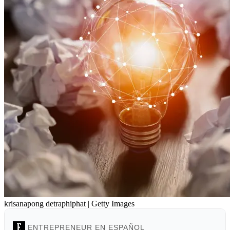
krisanapong detraphiphat | Getty Images