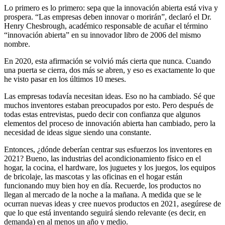
Lo primero es lo primero: sepa que la innovación abierta está viva y
prospera. “Las empresas deben innovar o morirán”, declaró el Dr.
Henry Chesbrough, académico responsable de acuñar el término
“innovación abierta” en su innovador libro de 2006 del mismo
nombre.
En 2020, esta afirmación se volvió más cierta que nunca. Cuando
una puerta se cierra, dos más se abren, y eso es exactamente lo que
he visto pasar en los últimos 10 meses.
Las empresas todavía necesitan ideas. Eso no ha cambiado. Sé que
muchos inventores estaban preocupados por esto. Pero después de
todas estas entrevistas, puedo decir con confianza que algunos
elementos del proceso de innovación abierta han cambiado, pero la
necesidad de ideas sigue siendo una constante.
Entonces, ¿dónde deberían centrar sus esfuerzos los inventores en
2021? Bueno, las industrias del acondicionamiento físico en el
hogar, la cocina, el hardware, los juguetes y los juegos, los equipos
de bricolaje, las mascotas y las oficinas en el hogar están
funcionando muy bien hoy en día. Recuerde, los productos no
llegan al mercado de la noche a la mañana. A medida que se le
ocurran nuevas ideas y cree nuevos productos en 2021, asegúrese de
que lo que está inventando seguirá siendo relevante (es decir, en
demanda) en al menos un año y medio.