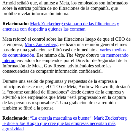
Arnold señaló que, al unirse a Meta, los empleados son informados
sobre la estricta política de no filtraciones de la compañía, que
prohíbe revelar información interna.
Relacionado:
Mark Zuckerberg está harto de las filtraciones y
amenaza con despedir a quienes las cometan
Meta reforzó el control sobre las filtraciones luego de que el CEO de
la empresa,
Mark Zuckerberg
, realizara una reunión general el mes
pasado y una grabación se filtró casi de inmediato a
varios
medios
de comunicación
. Ese mismo día,
The Verge
obtuvo
un memorando
interno
enviado a los empleados por el Director de Seguridad de la
Información de Meta, Guy Rosen, advirtiéndoles sobre las
consecuencias de compartir información confidencial.
Durante una sesión de preguntas y respuestas de la empresa a
principios de este mes, el CTO de Meta, Andrew Bosworth, destacó
la “enorme cantidad de filtraciones” desde dentro de la empresa y
advirtió a los empleados que Meta “está progresando en la captura
de las personas responsables”. Una grabación de esa reunión
también se filtró a la prensa.
Relacionado:
“La energía masculina es buena”: Mark Zuckerberg
le dice a Joe Rogan que cree que las empresas necesitan más
agresividad