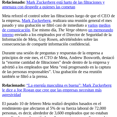
Relacionado:
Mark Zuckerberg está harto de las filtraciones y
amenaza con despedir a quienes las cometan
Meta reforzó el control sobre las filtraciones luego de que el CEO de
la empresa,
Mark Zuckerberg
, realizara una reunión general el mes
pasado y una grabación se filtró casi de inmediato a
varios
medios
de comunicación
. Ese mismo día,
The Verge
obtuvo
un memorando
interno
enviado a los empleados por el Director de Seguridad de la
Información de Meta, Guy Rosen, advirtiéndoles sobre las
consecuencias de compartir información confidencial.
Durante una sesión de preguntas y respuestas de la empresa a
principios de este mes, el CTO de Meta, Andrew Bosworth, destacó
la “enorme cantidad de filtraciones” desde dentro de la empresa y
advirtió a los empleados que Meta “está progresando en la captura
de las personas responsables”. Una grabación de esa reunión
también se filtró a la prensa.
Relacionado:
“La energía masculina es buena”: Mark Zuckerberg
le dice a Joe Rogan que cree que las empresas necesitan más
agresividad
El pasado 10 de febrero Meta realizó despidos basados en el
rendimiento que afectaron al 5% de su fuerza laboral de 72,000
personas, es decir, alrededor de 3,600 empleados que no estaban