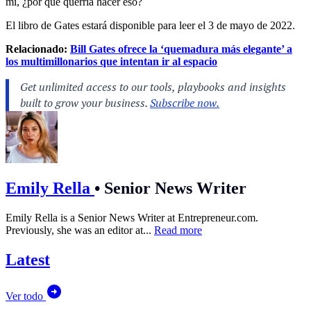
mí, ¿por qué querría hacer eso?
El libro de Gates estará disponible para leer el 3 de mayo de 2022.
Relacionado:
Bill Gates ofrece la ‘quemadura más elegante’ a
los multimillonarios que intentan ir al espacio
Emily Rella
•
Senior News Writer
Emily Rella is a Senior News Writer at
Entrepreneur.com
.
Previously, she was an editor at...
Read more
Latest
Ver todo