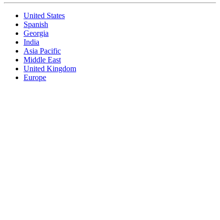
United States
Spanish
Georgia
India
Asia Pacific
Middle East
United Kingdom
Europe