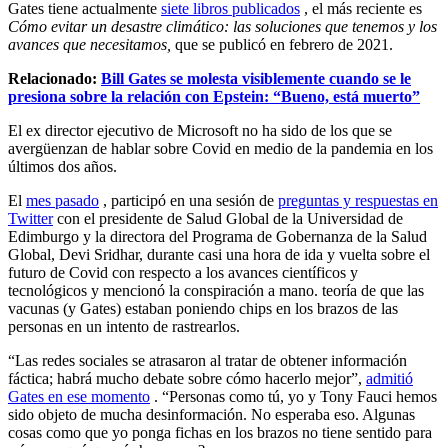
Gates tiene actualmente
siete libros publicados
, el más reciente es
Cómo evitar un desastre climático: las soluciones que tenemos y los
avances que necesitamos,
que se publicó en febrero de 2021.
Relacionado:
Bill Gates se molesta visiblemente cuando se le
presiona sobre la relación con Epstein: “Bueno, está muerto”
El ex director ejecutivo de Microsoft no ha sido de los que se
avergüenzan de hablar sobre Covid en medio de la pandemia en los
últimos dos años.
El
mes pasado
, participó en una sesión de
preguntas y respuestas en
Twitter
con el presidente de Salud Global de la Universidad de
Edimburgo y la directora del Programa de Gobernanza de la Salud
Global, Devi Sridhar, durante casi una hora de ida y vuelta sobre el
futuro de Covid con respecto a los avances científicos y
tecnológicos y mencionó la conspiración a mano. teoría de que las
vacunas (y Gates) estaban poniendo chips en los brazos de las
personas en un intento de rastrearlos.
“Las redes sociales se atrasaron al tratar de obtener información
fáctica; habrá mucho debate sobre cómo hacerlo mejor”,
admitió
Gates en ese momento
. “Personas como tú, yo y Tony Fauci hemos
sido objeto de mucha desinformación. No esperaba eso. Algunas
cosas como que yo ponga fichas en los brazos no tiene sentido para