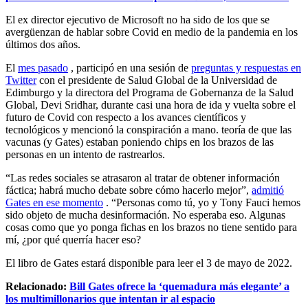
El ex director ejecutivo de Microsoft no ha sido de los que se
avergüenzan de hablar sobre Covid en medio de la pandemia en los
últimos dos años.
El
mes pasado
, participó en una sesión de
preguntas y respuestas en
Twitter
con el presidente de Salud Global de la Universidad de
Edimburgo y la directora del Programa de Gobernanza de la Salud
Global, Devi Sridhar, durante casi una hora de ida y vuelta sobre el
futuro de Covid con respecto a los avances científicos y
tecnológicos y mencionó la conspiración a mano. teoría de que las
vacunas (y Gates) estaban poniendo chips en los brazos de las
personas en un intento de rastrearlos.
“Las redes sociales se atrasaron al tratar de obtener información
fáctica; habrá mucho debate sobre cómo hacerlo mejor”,
admitió
Gates en ese momento
. “Personas como tú, yo y Tony Fauci hemos
sido objeto de mucha desinformación. No esperaba eso. Algunas
cosas como que yo ponga fichas en los brazos no tiene sentido para
mí, ¿por qué querría hacer eso?
El libro de Gates estará disponible para leer el 3 de mayo de 2022.
Relacionado:
Bill Gates ofrece la ‘quemadura más elegante’ a
los multimillonarios que intentan ir al espacio