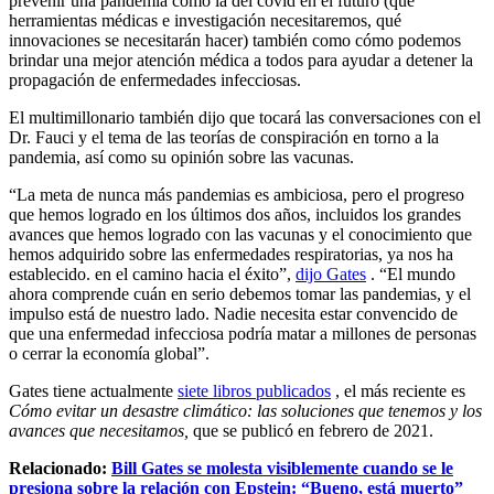
prevenir una pandemia como la del covid en el futuro (qué
herramientas médicas e investigación necesitaremos, qué
innovaciones se necesitarán hacer) también como cómo podemos
brindar una mejor atención médica a todos para ayudar a detener la
propagación de enfermedades infecciosas.
El multimillonario también dijo que tocará las conversaciones con el
Dr. Fauci y el tema de las teorías de conspiración en torno a la
pandemia, así como su opinión sobre las vacunas.
“La meta de nunca más pandemias es ambiciosa, pero el progreso
que hemos logrado en los últimos dos años, incluidos los grandes
avances que hemos logrado con las vacunas y el conocimiento que
hemos adquirido sobre las enfermedades respiratorias, ya nos ha
establecido. en el camino hacia el éxito”,
dijo Gates
. “El mundo
ahora comprende cuán en serio debemos tomar las pandemias, y el
impulso está de nuestro lado. Nadie necesita estar convencido de
que una enfermedad infecciosa podría matar a millones de personas
o cerrar la economía global”.
Gates tiene actualmente
siete libros publicados
, el más reciente es
Cómo evitar un desastre climático: las soluciones que tenemos y los
avances que necesitamos,
que se publicó en febrero de 2021.
Relacionado:
Bill Gates se molesta visiblemente cuando se le
presiona sobre la relación con Epstein: “Bueno, está muerto”