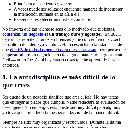
Elige bien a tus clientes y socios.
A veces puede ser solitario; encuentra maneras de incorporar
la interacción humana en tu día a día.
Es esencial establecer una red de contactos.
No importa qué tan talentoso seas o lo motivado que te sientas,
comenzar un negocio
es un trabajo duro y agotador
. En 2021,
dejé mi carrera de 21 años en finanzas y me convertí en una coach,
consultora de liderazgo y autora. Había escuchado la estadística de
que
el 90% de todas las pequeñas empresas fracasan
, pero pensé que
empezar mi propio negocio sería de alguna manera milagrosamente
fácil — no lo fue. Aquí hay cuatro cosas que he aprendido desde
entonces.
1. La autodisciplina es más difícil de lo
que crees
Ser dueño de un negocio significa que eres el jefe. No hay tareas
que entregar ni plazos que cumplir. Nadie redactará tu evaluación de
desempeño. Sin embargo, esto puede ser muy difícil para algunos —
yo tuve que aprender esta inesperada lección de la manera difícil.
Siempre he sido muy organizada y estructurada. Durante la última
década de mi carrera profesional, todo lo que hacía estaba