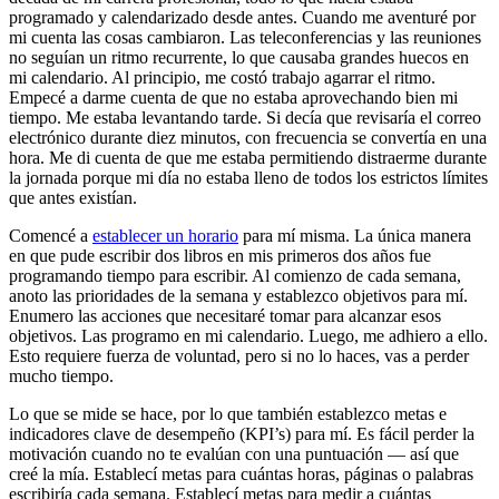
programado y calendarizado desde antes. Cuando me aventuré por
mi cuenta las cosas cambiaron. Las teleconferencias y las reuniones
no seguían un ritmo recurrente, lo que causaba grandes huecos en
mi calendario. Al principio, me costó trabajo agarrar el ritmo.
Empecé a darme cuenta de que no estaba aprovechando bien mi
tiempo. Me estaba levantando tarde. Si decía que revisaría el correo
electrónico durante diez minutos, con frecuencia se convertía en una
hora. Me di cuenta de que me estaba permitiendo distraerme durante
la jornada porque mi día no estaba lleno de todos los estrictos límites
que antes existían.
Comencé a
establecer un horario
para mí misma. La única manera
en que pude escribir dos libros en mis primeros dos años fue
programando tiempo para escribir. Al comienzo de cada semana,
anoto las prioridades de la semana y establezco objetivos para mí.
Enumero las acciones que necesitaré tomar para alcanzar esos
objetivos. Las programo en mi calendario. Luego, me adhiero a ello.
Esto requiere fuerza de voluntad, pero si no lo haces, vas a perder
mucho tiempo.
Lo que se mide se hace, por lo que también establezco metas e
indicadores clave de desempeño (KPI’s) para mí. Es fácil perder la
motivación cuando no te evalúan con una puntuación — así que
creé la mía. Establecí metas para cuántas horas, páginas o palabras
escribiría cada semana. Establecí metas para medir a cuántas