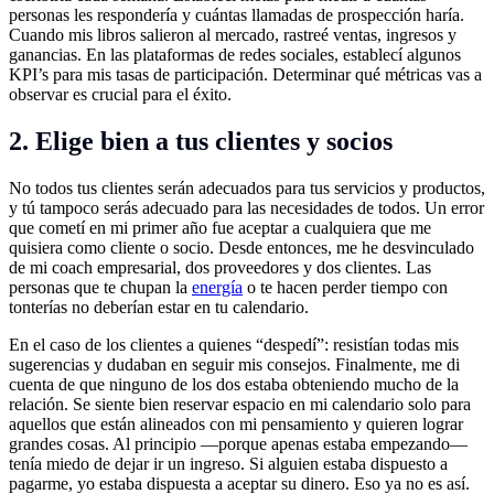
personas les respondería y cuántas llamadas de prospección haría.
Cuando mis libros salieron al mercado, rastreé ventas, ingresos y
ganancias. En las plataformas de redes sociales, establecí algunos
KPI’s para mis tasas de participación. Determinar qué métricas vas a
observar es crucial para el éxito.
2. Elige bien a tus clientes y socios
No todos tus clientes serán adecuados para tus servicios y productos,
y tú tampoco serás adecuado para las necesidades de todos. Un error
que cometí en mi primer año fue aceptar a cualquiera que me
quisiera como cliente o socio. Desde entonces, me he desvinculado
de mi coach empresarial, dos proveedores y dos clientes. Las
personas que te chupan la
energía
o te hacen perder tiempo con
tonterías no deberían estar en tu calendario.
En el caso de los clientes a quienes “despedí”: resistían todas mis
sugerencias y dudaban en seguir mis consejos. Finalmente, me di
cuenta de que ninguno de los dos estaba obteniendo mucho de la
relación. Se siente bien reservar espacio en mi calendario solo para
aquellos que están alineados con mi pensamiento y quieren lograr
grandes cosas. Al principio —porque apenas estaba empezando—
tenía miedo de dejar ir un ingreso. Si alguien estaba dispuesto a
pagarme, yo estaba dispuesta a aceptar su dinero. Eso ya no es así.