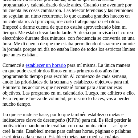
programado y calendarizado desde antes. Cuando me aventuré por
mi cuenta las cosas cambiaron. Las teleconferencias y las reuniones
no seguían un ritmo recurrente, lo que causaba grandes huecos en
mi calendario. Al principio, me costó trabajo agarrar el ritmo.
Empecé a darme cuenta de que no estaba aprovechando bien mi
tiempo. Me estaba levantando tarde. Si decía que revisaría el correo
electrónico durante diez minutos, con frecuencia se convertía en una
hora. Me di cuenta de que me estaba permitiendo distraerme durante
la jornada porque mi día no estaba lleno de todos los estrictos límites
que antes existían.
Comencé a
establecer un horario
para mí misma. La única manera
en que pude escribir dos libros en mis primeros dos años fue
programando tiempo para escribir. Al comienzo de cada semana,
anoto las prioridades de la semana y establezco objetivos para mí.
Enumero las acciones que necesitaré tomar para alcanzar esos
objetivos. Las programo en mi calendario. Luego, me adhiero a ello.
Esto requiere fuerza de voluntad, pero si no lo haces, vas a perder
mucho tiempo.
Lo que se mide se hace, por lo que también establezco metas e
indicadores clave de desempeño (KPI’s) para mí. Es fácil perder la
motivación cuando no te evalúan con una puntuación — así que
creé la mía. Establecí metas para cuántas horas, páginas o palabras
escribiría cada semana. Establecí metas para medir a cuántas