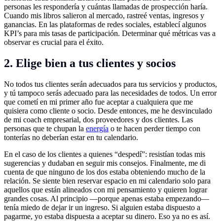
personas les respondería y cuántas llamadas de prospección haría.
Cuando mis libros salieron al mercado, rastreé ventas, ingresos y
ganancias. En las plataformas de redes sociales, establecí algunos
KPI’s para mis tasas de participación. Determinar qué métricas vas a
observar es crucial para el éxito.
2. Elige bien a tus clientes y socios
No todos tus clientes serán adecuados para tus servicios y productos,
y tú tampoco serás adecuado para las necesidades de todos. Un error
que cometí en mi primer año fue aceptar a cualquiera que me
quisiera como cliente o socio. Desde entonces, me he desvinculado
de mi coach empresarial, dos proveedores y dos clientes. Las
personas que te chupan la
energía
o te hacen perder tiempo con
tonterías no deberían estar en tu calendario.
En el caso de los clientes a quienes “despedí”: resistían todas mis
sugerencias y dudaban en seguir mis consejos. Finalmente, me di
cuenta de que ninguno de los dos estaba obteniendo mucho de la
relación. Se siente bien reservar espacio en mi calendario solo para
aquellos que están alineados con mi pensamiento y quieren lograr
grandes cosas. Al principio —porque apenas estaba empezando—
tenía miedo de dejar ir un ingreso. Si alguien estaba dispuesto a
pagarme, yo estaba dispuesta a aceptar su dinero. Eso ya no es así.