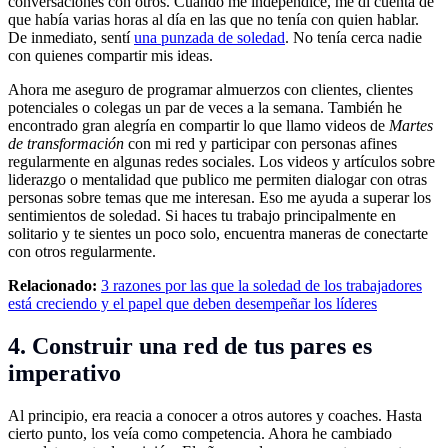
conversaciones con otros. Cuando me independicé, me di cuenta de
que había varias horas al día en las que no tenía con quien hablar.
De inmediato, sentí
una punzada de soledad
. No tenía cerca nadie
con quienes compartir mis ideas.
Ahora me aseguro de programar almuerzos con clientes, clientes
potenciales o colegas un par de veces a la semana. También he
encontrado gran alegría en compartir lo que llamo videos de
Martes
de
transformación
con mi red y participar con personas afines
regularmente en algunas redes sociales. Los videos y artículos sobre
liderazgo o mentalidad que publico me permiten dialogar con otras
personas sobre temas que me interesan. Eso me ayuda a superar los
sentimientos de soledad. Si haces tu trabajo principalmente en
solitario y te sientes un poco solo, encuentra maneras de conectarte
con otros regularmente.
Relacionado:
3 razones por las que la soledad de los trabajadores
está creciendo y el papel que deben desempeñar los líderes
4. Construir una red de tus pares es
imperativo
Al principio, era reacia a conocer a otros autores y coaches. Hasta
cierto punto, los veía como competencia. Ahora he cambiado