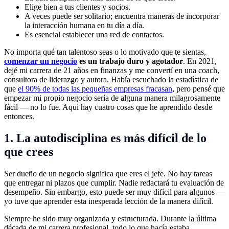
Elige bien a tus clientes y socios.
A veces puede ser solitario; encuentra maneras de incorporar
la interacción humana en tu día a día.
Es esencial establecer una red de contactos.
No importa qué tan talentoso seas o lo motivado que te sientas,
comenzar un negocio
es un trabajo duro y agotador
. En 2021,
dejé mi carrera de 21 años en finanzas y me convertí en una coach,
consultora de liderazgo y autora. Había escuchado la estadística de
que
el 90% de todas las pequeñas empresas fracasan
, pero pensé que
empezar mi propio negocio sería de alguna manera milagrosamente
fácil — no lo fue. Aquí hay cuatro cosas que he aprendido desde
entonces.
1. La autodisciplina es más difícil de lo
que crees
Ser dueño de un negocio significa que eres el jefe. No hay tareas
que entregar ni plazos que cumplir. Nadie redactará tu evaluación de
desempeño. Sin embargo, esto puede ser muy difícil para algunos —
yo tuve que aprender esta inesperada lección de la manera difícil.
Siempre he sido muy organizada y estructurada. Durante la última
década de mi carrera profesional, todo lo que hacía estaba