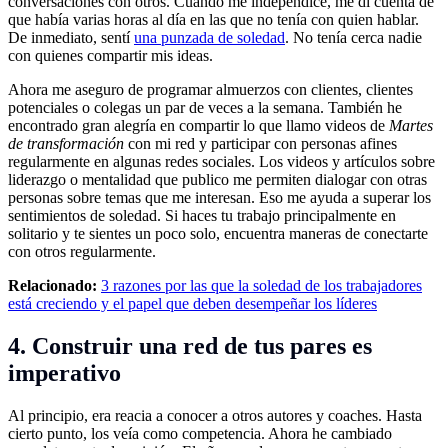
conversaciones con otros. Cuando me independicé, me di cuenta de
que había varias horas al día en las que no tenía con quien hablar.
De inmediato, sentí
una punzada de soledad
. No tenía cerca nadie
con quienes compartir mis ideas.
Ahora me aseguro de programar almuerzos con clientes, clientes
potenciales o colegas un par de veces a la semana. También he
encontrado gran alegría en compartir lo que llamo videos de
Martes
de
transformación
con mi red y participar con personas afines
regularmente en algunas redes sociales. Los videos y artículos sobre
liderazgo o mentalidad que publico me permiten dialogar con otras
personas sobre temas que me interesan. Eso me ayuda a superar los
sentimientos de soledad. Si haces tu trabajo principalmente en
solitario y te sientes un poco solo, encuentra maneras de conectarte
con otros regularmente.
Relacionado:
3 razones por las que la soledad de los trabajadores
está creciendo y el papel que deben desempeñar los líderes
4. Construir una red de tus pares es
imperativo
Al principio, era reacia a conocer a otros autores y coaches. Hasta
cierto punto, los veía como competencia. Ahora he cambiado