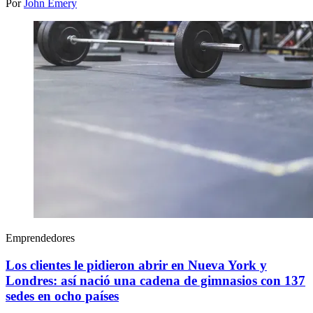
Por
John Emery
Emprendedores
Los clientes le pidieron abrir en Nueva York y
Londres: así nació una cadena de gimnasios con 137
sedes en ocho países