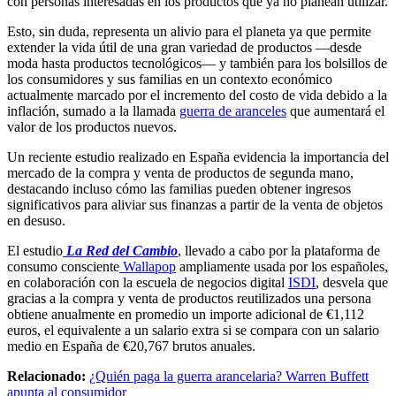
con personas interesadas en los productos que ya no planean utilizar.
Esto, sin duda, representa un alivio para el planeta ya que permite
extender la vida útil de una gran variedad de productos —desde
moda hasta productos tecnológicos— y también para los bolsillos de
los consumidores y sus familias en un contexto económico
actualmente marcado por el incremento del costo de vida debido a la
inflación, sumado a la llamada
guerra de aranceles
que aumentará el
valor de los productos nuevos.
Un reciente estudio realizado en España evidencia la importancia del
mercado de la compra y venta de productos de segunda mano,
destacando incluso cómo las familias pueden obtener ingresos
significativos para aliviar sus finanzas a partir de la venta de objetos
en desuso.
El estudio
La Red del Cambio
, llevado a cabo por la plataforma de
consumo consciente
Wallapop
ampliamente usada por los españoles,
en colaboración con la escuela de negocios digital
ISDI
, desvela que
gracias a la compra y venta de productos reutilizados una persona
obtiene anualmente en promedio un importe adicional de €1,112
euros, el equivalente a un salario extra si se compara con un salario
medio en España de €20,767 brutos anuales.
Relacionado:
¿Quién paga la guerra arancelaria? Warren Buffett
apunta al consumidor