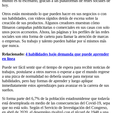
mundo es tu escenario, gracias a las plataformas de redes sociales de
hoy.
Otros están mostrando lo que pueden hacer en sus negocios o con
sus habilidades, con videos rápidos detrás de escena sobre la
creación de sus productos. Algunos creadores muestran cómo
filmaron campañas publicitarias o comerciales en sus casas con solo
unos pocos accesorios. Ahora, las páginas y los perfiles de las redes
sociales son otra forma de cartera para llamar la atención de marcas
o empresas. Su trabajo y talento pueden hablar por sí mismos más
que nunca.
Relacionado:
4 habilidades bajo demanda que puede aprender
en línea
Puede ser fácil sentir que el tiempo de espera para recibir noticias de
trabajos, postularse a otros nuevos o esperar a que el mundo regrese
a una pizca de normalidad no debería usarse para mejorar sus
habilidades, pero hay formas de aprender y luego aplique
inmediatamente estos aprendizajes para avanzar en la carrera de sus
sueños.
Si forma parte del 6,7% de la población estadounidense que todavía
está desempleada en medio de las consecuencias del Covid-19, sepa
que no está solo. Según el Servicio de Investigación del Congreso,
en abril de 2020, el desempleo rivalizó con el récord de 1948 a una