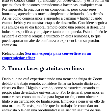
Esto se conoce como “aprendizaje por observación” y es la forma en
que muchos de nosotros aprendemos a hacer casi cualquier cosa.
Por supuesto, la práctica es un componente, pero como seres
humanos, aprendemos mucho simplemente imitando a los demás.
Así es como comenzamos a aprender a caminar y hablar cuando
éramos bebés y en nuestras etapas de desarrollo. Considere seguir a
sus amigos en su día laboral remoto como una prueba si desea una
industria específica, y empápese tanto como pueda. Esto también le
ayudará a captar el lenguaje utilizado en estas reuniones, lo que
puede aportar un aire de confianza o experiencia en su próxima
entrevista.
Relacionado:
Sea una esponja para convertirse en un
emprendedor eficaz
2. Toma clases gratuitas en línea
Dado que no está experimentando una tremenda fatiga de Zoom
debido al trabajo remoto, considere llenar su horario diario con
clases en línea. Hágalo divertido, como si estuviera creando su
propio plan de estudios universitario. Por lo general, pensamos en
tomar clases como un medio para lograr un fin, como obtener un
título o un certificado de finalización. Empiece a pensar en ello de
otra manera. Es más probable que los trabajos le concedan una
entrevista o le den una oportunidad si se sienten seguros de que