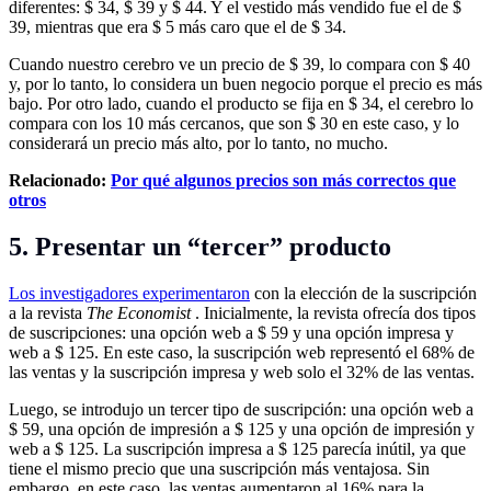
diferentes: $ 34, $ 39 y $ 44. Y el vestido más vendido fue el de $
39, mientras que era $ 5 más caro que el de $ 34.
Cuando nuestro cerebro ve un precio de $ 39, lo compara con $ 40
y, por lo tanto, lo considera un buen negocio porque el precio es más
bajo. Por otro lado, cuando el producto se fija en $ 34, el cerebro lo
compara con los 10 más cercanos, que son $ 30 en este caso, y lo
considerará un precio más alto, por lo tanto, no mucho.
Relacionado:
Por qué algunos precios son más correctos que
otros
5. Presentar un “tercer” producto
Los investigadores experimentaron
con la elección de la suscripción
a la revista
The Economist
. Inicialmente, la revista ofrecía dos tipos
de suscripciones: una opción web a $ 59 y una opción impresa y
web a $ 125. En este caso, la suscripción web representó el 68% de
las ventas y la suscripción impresa y web solo el 32% de las ventas.
Luego, se introdujo un tercer tipo de suscripción: una opción web a
$ 59, una opción de impresión a $ 125 y una opción de impresión y
web a $ 125. La suscripción impresa a $ 125 parecía inútil, ya que
tiene el mismo precio que una suscripción más ventajosa. Sin
embargo, en este caso, las ventas aumentaron al 16% para la