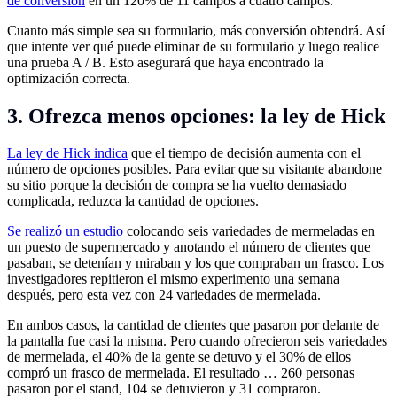
de conversión
en un 120% de 11 campos a cuatro campos.
Cuanto más simple sea su formulario, más conversión obtendrá. Así
que intente ver qué puede eliminar de su formulario y luego realice
una prueba A / B. Esto asegurará que haya encontrado la
optimización correcta.
3. Ofrezca menos opciones: la ley de Hick
La ley de Hick indica
que el tiempo de decisión aumenta con el
número de opciones posibles. Para evitar que su visitante abandone
su sitio porque la decisión de compra se ha vuelto demasiado
complicada, reduzca la cantidad de opciones.
Se realizó un estudio
colocando seis variedades de mermeladas en
un puesto de supermercado y anotando el número de clientes que
pasaban, se detenían y miraban y los que compraban un frasco. Los
investigadores repitieron el mismo experimento una semana
después, pero esta vez con 24 variedades de mermelada.
En ambos casos, la cantidad de clientes que pasaron por delante de
la pantalla fue casi la misma. Pero cuando ofrecieron seis variedades
de mermelada, el 40% de la gente se detuvo y el 30% de ellos
compró un frasco de mermelada. El resultado … 260 personas
pasaron por el stand, 104 se detuvieron y 31 compraron.