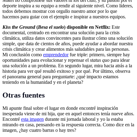
Mikel no compromete sus valores ni los del club, y su pasión por el
deporte inspira a su equipo a rendir al siguiente nivel. Como líderes,
todos debemos mostrar con orgullo nuestro amor por lo que
hacemos para guiar con el ejemplo e inspirar a nuestros equipos.
Kiss the Ground
(
Besa el suelo
) disponible en Netflix:
Este
documental, centrado en encontrar una solución para la crisis
climática, utiliza datos convincentes para ilustrar cómo una solución
simple, que data de cientos de años, puede ayudar a abordar nuestra
crisis climática y crear alimentos más saludables para las personas.
Mi conclusión como
emprendedor
fue triple: primero, siempre hay
oportunidades para evolucionar y repensar el
status quo
para idear
una solución a un problema. En segundo lugar, mira hacia atrás a la
historia para ver qué resultó exitoso y por qué. Por último, observa
el panorama general para preguntarte: ¿qué impacto estamos
teniendo en la humanidad y en el planeta?
Otras fuentes
Mi apunte final sobre el lugar en donde encontré inspiración
inesperada viene de mi hija, que en aquel entonces tenía nueve años.
Encontré
esta imagen
durante mi jornada laboral y yo la estaba
mirando en casa, pensando en la respuesta correcta. Como dice en la
imagen, ¿hay cuatro barras o hay tres?