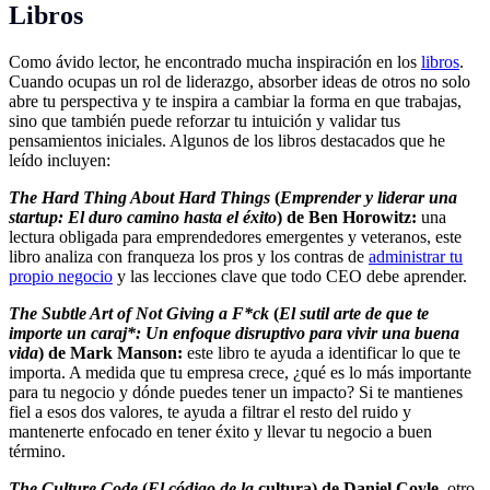
Libros
Como ávido lector, he encontrado mucha inspiración en los
libros
.
Cuando ocupas un rol de liderazgo, absorber ideas de otros no solo
abre tu perspectiva y te inspira a cambiar la forma en que trabajas,
sino que también puede reforzar tu intuición y validar tus
pensamientos iniciales. Algunos de los libros destacados que he
leído incluyen:
The Hard Thing About Hard Things
(
Emprender y liderar una
startup: El duro camino hasta el éxito
) de Ben Horowitz:
una
lectura obligada para emprendedores emergentes y veteranos, este
libro analiza con franqueza los pros y los contras de
administrar tu
propio negocio
y las lecciones clave que todo CEO debe aprender.
The Subtle Art of Not Giving a F*ck
(
El sutil arte de que te
importe un caraj*: Un enfoque disruptivo para vivir una buena
vida
) de Mark Manson:
este libro te ayuda a identificar lo que te
importa. A medida que tu empresa crece, ¿qué es lo más importante
para tu negocio y dónde puedes tener un impacto? Si te mantienes
fiel a esos dos valores, te ayuda a filtrar el resto del ruido y
mantenerte enfocado en tener éxito y llevar tu negocio a buen
término.
The Culture Code
(
El código de la
cultura) de Daniel Coyle
, otro