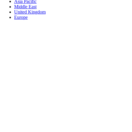
Asia Pacific
Middle East
United Kingdom
Europe