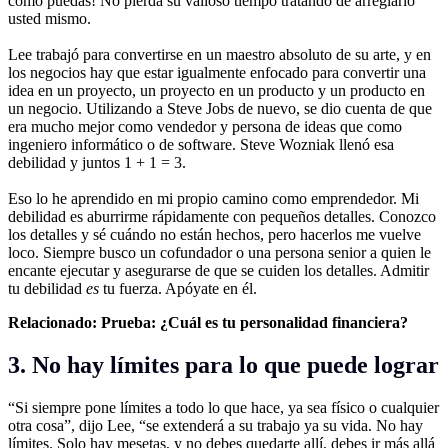
como puedas! No pierda su valioso tiempo tratando de arreglarlo
usted mismo.
Lee trabajó para convertirse en un maestro absoluto de su arte, y en
los negocios hay que estar igualmente enfocado para convertir una
idea en un proyecto, un proyecto en un producto y un producto en
un negocio. Utilizando a Steve Jobs de nuevo, se dio cuenta de que
era mucho mejor como vendedor y persona de ideas que como
ingeniero informático o de software. Steve Wozniak llenó esa
debilidad y juntos 1 + 1 = 3.
Eso lo he aprendido en mi propio camino como emprendedor. Mi
debilidad es aburrirme rápidamente con pequeños detalles. Conozco
los detalles y sé cuándo no están hechos, pero hacerlos me vuelve
loco. Siempre busco un cofundador o una persona senior a quien le
encante ejecutar y asegurarse de que se cuiden los detalles. Admitir
tu debilidad
es
tu fuerza. Apóyate en él.
Relacionado:
Prueba: ¿Cuál es tu personalidad financiera?
3. No hay límites para lo que puede lograr
“Si siempre pone límites a todo lo que hace, ya sea físico o cualquier
otra cosa”, dijo Lee, “se extenderá a su trabajo ya su vida. No hay
límites. Solo hay mesetas, y no debes quedarte allí, debes ir más allá