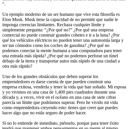
“.
Un ejemplo moderno de un ser humano que vive esta filosofía es
Elon Musk. Musk tiene la capacidad de no permitir que nadie le
imponga creencias limitantes. Rechaza cualquier límite y
simplemente pregunta: “¿Por qué no?” ¿Por qué una empresa
comercial no puede construir grandes cohetes e ir a la luna? ¿Por
qué los vehículos eléctricos no pueden tener una autonomía larga y
ser tan cómodos como los coches de gasolina? ¿Por qué no
podemos conectar la mente humana a una computadora para tener
una entrada más rápida? ¿Por qué no podemos perforar un túnel
debajo de la tierra y transportar autos más rápido de una ciudad a
otra más rápido?
Uno de los grandes obstáculos que deben superar los
emprendedores es darse cuenta de que pueden construir una
empresa exitosa, venderla y tener la vida que han soñado. Mi esposa
y yo vivimos en una casa de 1,400 pies cuadrados durante una
década y, a veces, vivir en el océano en una casa de siete cifras
parecía un límite que podríamos superar. Pero he vivido mi vida
como emprendedora creyendo esto: tienes que creer que puedes
hacer algo que no estás seguro de poder hacer.
Si no lo entiende de inmediato, piénselo, porque para tener éxito
tendrá que mantener ambos pensamientos en su mente al mismo