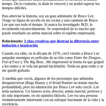
tiempo. De lo contrario, la duda lo vencerá y no podrá superar los
tiempos difíciles.
Para abreviar la historia, soy un gran admirador de Bruce Lee.
Tengo su figura de acción en mi cocina y una camiseta de Bruce
Lee que uso todo el tiempo. Si nunca ha investigado JKD, lo
recomiendo encarecidamente. Se sorprenderá de lo mucho que
puede enseñarle un artista marcial sobre el espíritu empresarial.
Relacionado:
3 citas creativas que ilustran la diferencia entre
imitación e inspiración
Cuando era niño, en la década de 1970, crecí viendo a Bruce Lee
aniquilar enemigos en películas de acción como
Enter the Dragon
,
Fist of Fury
y
The Big Boss
. Me impresionó la forma en que golpeó
a los malos y se veía tan genial haciéndolo. Tenía un gran estilo y se
me quedó grabado.
A medida que crecía, algunos de los personajes que admiraba
desaparecieron (Bugs Bunny y el Road Runner no tenían mucha
profundidad), pero mi admiración por Bruce Lee solo creció. Lee
tenía sustancia. Un famoso actor, director, artista marcial, profesor y
(lo más importante, en mi opinión) filósofo, Lee era una persona
verdaderamente interesante con un enfoque fascinante de la vida y la
excelencia.