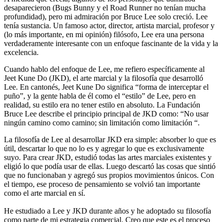
desaparecieron (Bugs Bunny y el Road Runner no tenían mucha
profundidad), pero mi admiración por Bruce Lee solo creció. Lee
tenía sustancia. Un famoso actor, director, artista marcial, profesor y
(lo más importante, en mi opinión) filósofo, Lee era una persona
verdaderamente interesante con un enfoque fascinante de la vida y la
excelencia.
Cuando hablo del enfoque de Lee, me refiero específicamente al
Jeet Kune Do (JKD), el arte marcial y la filosofía que desarrolló
Lee. En cantonés, Jeet Kune Do significa “forma de interceptar el
puño”, y la gente habla de él como el “estilo” de Lee, pero en
realidad, su estilo era no tener estilo en absoluto. La Fundación
Bruce Lee describe el principio principal de JKD como: “No usar
ningún camino como camino; sin limitación como limitación “.
La filosofía de Lee al desarrollar JKD era simple: absorber lo que es
útil, descartar lo que no lo es y agregar lo que es exclusivamente
suyo. Para crear JKD, estudió todas las artes marciales existentes y
eligió lo que podía usar de ellas. Luego descartó las cosas que sintió
que no funcionaban y agregó sus propios movimientos únicos. Con
el tiempo, ese proceso de pensamiento se volvió tan importante
como el arte marcial en sí.
He estudiado a Lee y JKD durante años y he adoptado su filosofía
como parte de mi estrategia comercial. Creo que este es el proceso