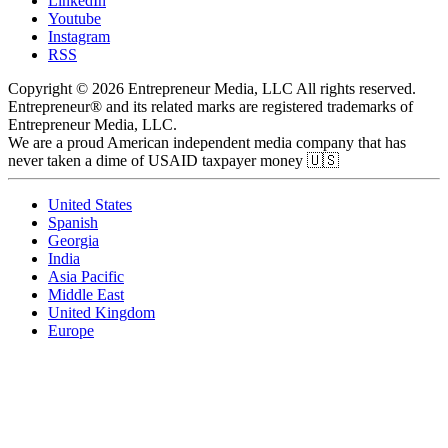
LinkedIn
Youtube
Instagram
RSS
Copyright © 2026 Entrepreneur Media, LLC All rights reserved.
Entrepreneur® and its related marks are registered trademarks of
Entrepreneur Media, LLC.
We are a proud American independent media company that has
never taken a dime of USAID taxpayer money 🇺🇸
United States
Spanish
Georgia
India
Asia Pacific
Middle East
United Kingdom
Europe