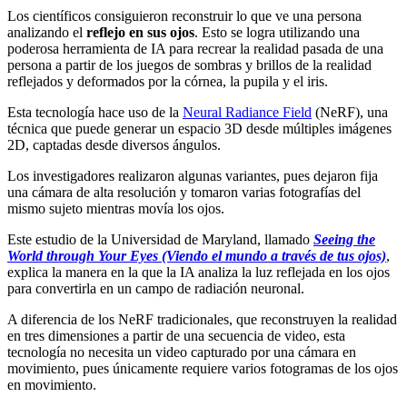
Los científicos consiguieron reconstruir lo que ve una persona
analizando el
reflejo en sus ojos
. Esto se logra utilizando una
poderosa herramienta de IA para recrear la realidad pasada de una
persona a partir de los juegos de sombras y brillos de la realidad
reflejados y deformados por la
córnea, la pupila y el iris.
Esta tecnología hace uso de la
Neural Radiance Field
(NeRF), una
técnica que puede generar un espacio 3D desde múltiples imágenes
2D, captadas desde diversos ángulos.
Los investigadores realizaron algunas variantes, pues dejaron fija
una cámara de alta resolución y tomaron varias fotografías del
mismo sujeto mientras movía los ojos.
Este estudio de la Universidad de Maryland, llamado
Seeing the
World through Your Eyes (Viendo el mundo a través de tus ojos)
,
explica la manera en la que la IA analiza la luz reflejada en los ojos
para convertirla en un campo de radiación neuronal.
A diferencia de los NeRF tradicionales, que reconstruyen la realidad
en tres dimensiones a partir de una secuencia de video, esta
tecnología no necesita un video capturado por una cámara en
movimiento, pues únicamente requiere varios fotogramas de los ojos
en movimiento.