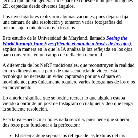
técnica que puede generar un espacio 3D desde múltiples imágenes
2D, captadas desde diversos ángulos.
Los investigadores realizaron algunas variantes, pues dejaron fija
una cámara de alta resolución y tomaron varias fotografías del
mismo sujeto mientras movía los ojos.
Este estudio de la Universidad de Maryland, llamado
Seeing the
World through Your Eyes (Viendo el mundo a través de tus ojos)
,
explica la manera en la que la IA analiza la luz reflejada en los ojos
para convertirla en un campo de radiación neuronal.
A diferencia de los NeRF tradicionales, que reconstruyen la realidad
en tres dimensiones a partir de una secuencia de video, esta
tecnología no necesita un video capturado por una cámara en
movimiento, pues únicamente requiere varios fotogramas de los ojos
en movimiento.
Lo anterior significa que se podría recrear lo que alguien estaba
viendo a partir de un post de Instagram o cualquier video que tenga
la suficiente resolución.
Esta tarea espectacular no es nada sencilla, pues tiene que superar
dos retos para funcionar a la perfección:
El sistema debe separar los reflejos de las texturas del iris