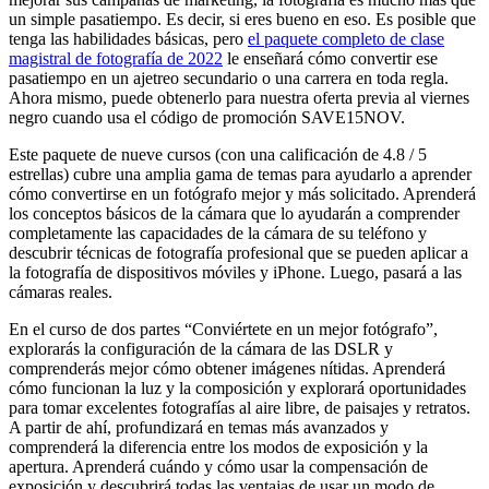
un simple pasatiempo. Es decir, si eres bueno en eso. Es posible que
tenga las habilidades básicas, pero
el paquete completo de clase
magistral de fotografía de 2022
le enseñará cómo convertir ese
pasatiempo en un ajetreo secundario o una carrera en toda regla.
Ahora mismo, puede obtenerlo para nuestra oferta previa al viernes
negro cuando usa el código de promoción SAVE15NOV.
Este paquete de nueve cursos (con una calificación de 4.8 / 5
estrellas) cubre una amplia gama de temas para ayudarlo a aprender
cómo convertirse en un fotógrafo mejor y más solicitado. Aprenderá
los conceptos básicos de la cámara que lo ayudarán a comprender
completamente las capacidades de la cámara de su teléfono y
descubrir técnicas de fotografía profesional que se pueden aplicar a
la fotografía de dispositivos móviles y iPhone. Luego, pasará a las
cámaras reales.
En el curso de dos partes “Conviértete en un mejor fotógrafo”,
explorarás la configuración de la cámara de las DSLR y
comprenderás mejor cómo obtener imágenes nítidas. Aprenderá
cómo funcionan la luz y la composición y explorará oportunidades
para tomar excelentes fotografías al aire libre, de paisajes y retratos.
A partir de ahí, profundizará en temas más avanzados y
comprenderá la diferencia entre los modos de exposición y la
apertura. Aprenderá cuándo y cómo usar la compensación de
exposición y descubrirá todas las ventajas de usar un modo de