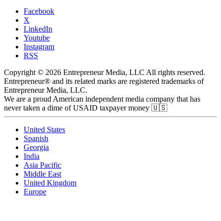
Facebook
X
LinkedIn
Youtube
Instagram
RSS
Copyright © 2026 Entrepreneur Media, LLC All rights reserved.
Entrepreneur® and its related marks are registered trademarks of
Entrepreneur Media, LLC.
We are a proud American independent media company that has
never taken a dime of USAID taxpayer money 🇺🇸
United States
Spanish
Georgia
India
Asia Pacific
Middle East
United Kingdom
Europe