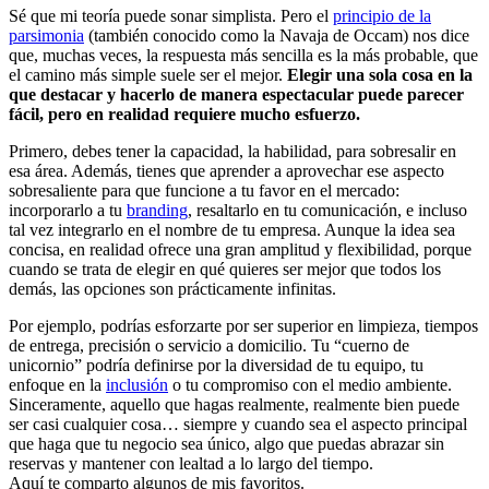
Sé que mi teoría puede sonar simplista. Pero el
principio de la
parsimonia
(también conocido como la Navaja de Occam) nos dice
que, muchas veces, la respuesta más sencilla es la más probable, que
el camino más simple suele ser el mejor.
Elegir una sola cosa en la
que destacar y hacerlo de manera espectacular puede parecer
fácil, pero en realidad requiere mucho esfuerzo.
Primero, debes tener la capacidad, la habilidad, para sobresalir en
esa área. Además, tienes que aprender a aprovechar ese aspecto
sobresaliente para que funcione a tu favor en el mercado:
incorporarlo a tu
branding
, resaltarlo en tu comunicación, e incluso
tal vez integrarlo en el nombre de tu empresa. Aunque la idea sea
concisa, en realidad ofrece una gran amplitud y flexibilidad, porque
cuando se trata de elegir en qué quieres ser mejor que todos los
demás, las opciones son prácticamente infinitas.
Por ejemplo, podrías esforzarte por ser superior en limpieza, tiempos
de entrega, precisión o servicio a domicilio. Tu “cuerno de
unicornio” podría definirse por la diversidad de tu equipo, tu
enfoque en la
inclusión
o tu compromiso con el medio ambiente.
Sinceramente, aquello que hagas realmente, realmente bien puede
ser casi cualquier cosa… siempre y cuando sea el aspecto principal
que haga que tu negocio sea único, algo que puedas abrazar sin
reservas y mantener con lealtad a lo largo del tiempo.
Aquí te comparto algunos de mis favoritos.