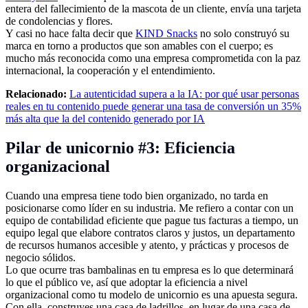
entera del fallecimiento de la mascota de un cliente, envía una tarjeta
de condolencias y flores.
Y casi no hace falta decir que
KIND Snacks
no solo construyó su
marca en torno a productos que son amables con el cuerpo; es
mucho más reconocida como una empresa comprometida con la paz
internacional, la cooperación y el entendimiento.
Relacionado:
La autenticidad supera a la IA: por qué usar personas
reales en tu contenido puede generar una tasa de conversión un 35%
más alta que la del contenido generado por IA
Pilar de unicornio #3: Eficiencia
organizacional
Cuando una empresa tiene todo bien organizado, no tarda en
posicionarse como líder en su industria. Me refiero a contar con un
equipo de contabilidad eficiente que pague tus facturas a tiempo, un
equipo legal que elabore contratos claros y justos, un departamento
de recursos humanos accesible y atento, y prácticas y procesos de
negocio sólidos.
Lo que ocurre tras bambalinas en tu empresa es lo que determinará
lo que el público ve, así que adoptar la eficiencia a nivel
organizacional como tu modelo de unicornio es una apuesta segura.
Con ella, construyes una casa de ladrillos, en lugar de una casa de