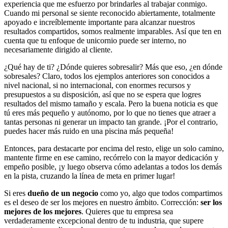
experiencia que me esfuerzo por brindarles al trabajar conmigo.
Cuando mi personal se siente reconocido abiertamente, totalmente
apoyado e increíblemente importante para alcanzar nuestros
resultados compartidos, somos realmente imparables. Así que ten en
cuenta que tu enfoque de unicornio puede ser interno, no
necesariamente dirigido al cliente.
¿Qué hay de ti? ¿Dónde quieres sobresalir? Más que eso, ¿en dónde
sobresales? Claro, todos los ejemplos anteriores son conocidos a
nivel nacional, si no internacional, con enormes recursos y
presupuestos a su disposición, así que no se espera que logres
resultados del mismo tamaño y escala. Pero la buena noticia es que
tú eres más pequeño y autónomo, por lo que no tienes que atraer a
tantas personas ni generar un impacto tan grande. ¡Por el contrario,
puedes hacer más ruido en una piscina más pequeña!
Entonces, para destacarte por encima del resto, elige un solo camino,
mantente firme en ese camino, recórrelo con la mayor dedicación y
empeño posible, ¡y luego observa cómo adelantas a todos los demás
en la pista, cruzando la línea de meta en primer lugar!
Si eres
dueño de un negocio
como yo, algo que todos compartimos
es el deseo de ser los mejores en nuestro ámbito. Corrección:
ser los
mejores de los mejores
. Quieres que tu empresa sea
verdaderamente excepcional dentro de tu industria, que supere