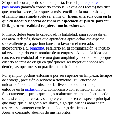
Sé que mi teoría puede sonar simplista. Pero el
principio de la
parsimonia
(también conocido como la Navaja de Occam) nos dice
que, muchas veces, la respuesta más sencilla es la más probable, que
el camino más simple suele ser el mejor.
Elegir una sola cosa en la
que destacar y hacerlo de manera espectacular puede parecer
fácil, pero en realidad requiere mucho esfuerzo.
Primero, debes tener la capacidad, la habilidad, para sobresalir en
esa área. Además, tienes que aprender a aprovechar ese aspecto
sobresaliente para que funcione a tu favor en el mercado:
incorporarlo a tu
branding
, resaltarlo en tu comunicación, e incluso
tal vez integrarlo en el nombre de tu empresa. Aunque la idea sea
concisa, en realidad ofrece una gran amplitud y flexibilidad, porque
cuando se trata de elegir en qué quieres ser mejor que todos los
demás, las opciones son prácticamente infinitas.
Por ejemplo, podrías esforzarte por ser superior en limpieza, tiempos
de entrega, precisión o servicio a domicilio. Tu “cuerno de
unicornio” podría definirse por la diversidad de tu equipo, tu
enfoque en la
inclusión
o tu compromiso con el medio ambiente.
Sinceramente, aquello que hagas realmente, realmente bien puede
ser casi cualquier cosa… siempre y cuando sea el aspecto principal
que haga que tu negocio sea único, algo que puedas abrazar sin
reservas y mantener con lealtad a lo largo del tiempo.
Aquí te comparto algunos de mis favoritos.