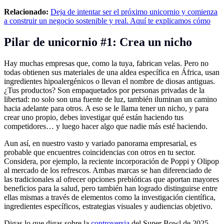
Relacionado:
Deja de intentar ser el próximo unicornio y comienza
a construir un negocio sostenible y real. Aquí te explicamos cómo
Pilar de unicornio #1: Crea un nicho
Hay muchas empresas que, como la tuya, fabrican velas. Pero no
todas obtienen sus materiales de una aldea específica en África, usan
ingredientes hipoalergénicos o llevan el nombre de diosas antiguas.
¿Tus productos? Son empaquetados por personas privadas de la
libertad: no solo son una fuente de luz, también iluminan un camino
hacia adelante para otros. A eso se le llama tener un nicho, y para
crear uno propio, debes investigar qué están haciendo tus
competidores… y luego hacer algo que nadie más esté haciendo.
Aun así, en nuestro vasto y variado panorama empresarial, es
probable que encuentres coincidencias con otros en tu sector.
Considera, por ejemplo, la reciente incorporación de Poppi y Olipop
al mercado de los refrescos. Ambas marcas se han diferenciado de
las tradicionales al ofrecer opciones prebióticas que aportan mayores
beneficios para la salud, pero también han logrado distinguirse entre
ellas mismas a través de elementos como la investigación científica,
ingredientes específicos, estrategias visuales y audiencias objetivo.
Digas lo que digas sobre la
controversia
del Super Bowl de 2025,