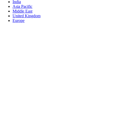
India
Asia Pacific
Middle East
United Kingdom
Europe